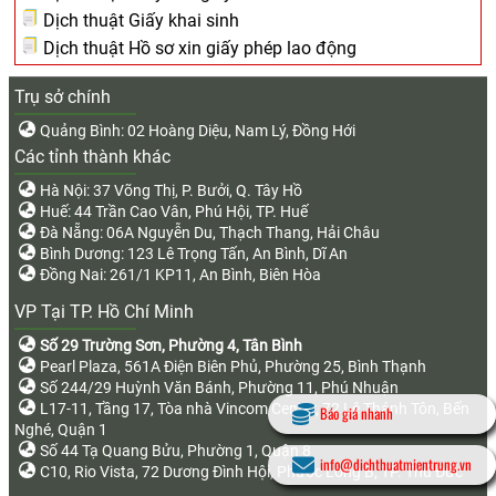
Dịch thuật Giấy khai sinh
Dịch thuật Hồ sơ xin giấy phép lao động
Trụ sở chính
Quảng Bình: 02 Hoàng Diệu, Nam Lý, Đồng Hới
Các tỉnh thành khác
Hà Nội: 37 Võng Thị, P. Bưởi, Q. Tây Hồ
Huế: 44 Trần Cao Vân, Phú Hội, TP. Huế
Đà Nẵng: 06A Nguyễn Du, Thạch Thang, Hải Châu
Bình Dương: 123 Lê Trọng Tấn, An Bình, Dĩ An
Đồng Nai: 261/1 KP11, An Bình, Biên Hòa
VP Tại TP. Hồ Chí Minh
Số 29 Trường Sơn, Phường 4, Tân Bình
Pearl Plaza, 561A Điện Biên Phủ, Phường 25, Bình Thạnh
Số 244/29 Huỳnh Văn Bánh, Phường 11, Phú Nhuận
L17-11, Tầng 17, Tòa nhà Vincom Center, 72 Lê Thánh Tôn, Bến
Báo giá nhanh
Nghé, Quận 1
Số 44 Tạ Quang Bửu, Phường 1, Quận 8
info@dichthuatmientrung.vn
C10, Rio Vista, 72 Dương Đình Hội, Phước Long B, TP. Thủ Đức