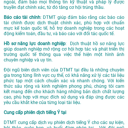
ngoài, đảm bảo mọi thông tin kỹ thuật và pháp lý được
truyền đạt chính xác, từ đó tăng cơ hội trúng thầu.
Báo cáo tài chính
: DTMT giúp đảm bảo rằng các báo cáo
tài chính được dịch thuật chính xác, phù hợp với chuẩn
mực kế toán quốc tế, hỗ trợ doanh nghiệp trong các hoạt
động kiểm toán, đầu tư, và báo cáo với đối tác quốc tế.
Hồ sơ năng lực doanh nghiệp
: Dịch thuật hồ sơ năng lực
giúp doanh nghiệp mở rộng cơ hội hợp tác và phát triển thị
trường quốc tế thông qua việc thể hiện một hình ảnh
chuyên nghiệp và uy tín.
Đội ngũ biên dịch viên của DTMT tại đều là những chuyên
gia trong từng lĩnh vực cụ thể, có khả năng xử lý các tài liệu
phức tạp một cách chuẩn xác và nhanh chóng. Với kiến
thức sâu rộng và kinh nghiệm phong phú, chúng tôi cam
kết mang đến cho khách hàng những bản dịch chất lượng
cao, phù hợp với mục đích sử dụng và đáp ứng được các
yêu cầu khắt khe của từng loại tài liệu.
Cung cấp phiên dịch tiếng Ý tại
DTMT cung cấp dịch vụ phiên dịch tiếng Ý cho các sự kiện,
hội thảo, cuộc họp, và buổi đàm phán tại . Với đội ngũ