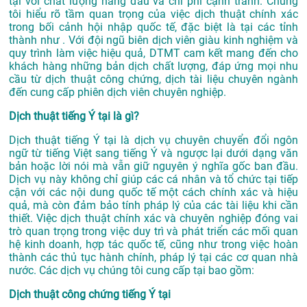
tại với chất lượng hàng đầu và chi phí cạnh tranh. Chúng
tôi hiểu rõ tầm quan trọng của việc dịch thuật chính xác
trong bối cảnh hội nhập quốc tế, đặc biệt là tại các tỉnh
thành như . Với đội ngũ biên dịch viên giàu kinh nghiệm và
quy trình làm việc hiệu quả, DTMT cam kết mang đến cho
khách hàng những bản dịch chất lượng, đáp ứng mọi nhu
cầu từ dịch thuật công chứng, dịch tài liệu chuyên ngành
đến cung cấp phiên dịch viên chuyên nghiệp.
Dịch thuật tiếng Ý tại là gì?
Dịch thuật tiếng Ý tại là dịch vụ chuyên chuyển đổi ngôn
ngữ từ tiếng Việt sang tiếng Ý và ngược lại dưới dạng văn
bản hoặc lời nói mà vẫn giữ nguyên ý nghĩa gốc ban đầu.
Dịch vụ này không chỉ giúp các cá nhân và tổ chức tại tiếp
cận với các nội dung quốc tế một cách chính xác và hiệu
quả, mà còn đảm bảo tính pháp lý của các tài liệu khi cần
thiết. Việc dịch thuật chính xác và chuyên nghiệp đóng vai
trò quan trọng trong việc duy trì và phát triển các mối quan
hệ kinh doanh, hợp tác quốc tế, cũng như trong việc hoàn
thành các thủ tục hành chính, pháp lý tại các cơ quan nhà
nước. Các dịch vụ chúng tôi cung cấp tại bao gồm:
Dịch thuật công chứng tiếng Ý tại