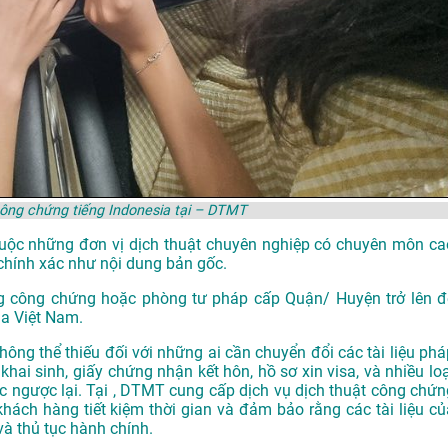
công chứng tiếng Indonesia tại – DTMT
thuộc những đơn vị dịch thuật chuyên nghiệp có chuyên môn ca
chính xác như nội dung bản gốc.
g công chứng hoặc phòng tư pháp cấp Quận/ Huyện trở lên đ
ủa Việt Nam.
hông thể thiếu đối với những ai cần chuyển đổi các tài liệu phá
khai sinh, giấy chứng nhận kết hôn, hồ sơ xin visa, và nhiều loạ
oặc ngược lại. Tại , DTMT cung cấp dịch vụ dịch thuật công chứn
 khách hàng tiết kiệm thời gian và đảm bảo rằng các tài liệu củ
và thủ tục hành chính.