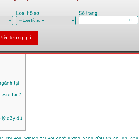
Loại hồ sơ
Số trang
Ước lượng giá
ngành tại
esia tại ?
 lý đầy đủ
ia chuyên nghiệp tại với chất lượng hàng đầu và chi phí cạn