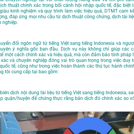
ịch thuật chính xác trong bối cảnh hội nhập quốc tế, đặc biệt l
ên giàu kinh nghiệm và quy trình làm việc hiệu quả, DTMT cam kế
g, đáp ứng mọi nhu cầu từ dịch thuật công chứng, dịch tài liệ
 nghiệp.
chuyển đổi ngôn ngữ từ tiếng Việt sang tiếng Indonesia và ngượ
guyên ý nghĩa gốc ban đầu. Dịch vụ này không chỉ giúp các c
c tế một cách chính xác và hiệu quả, mà còn đảm bảo tính pháp l
nh xác và chuyên nghiệp đóng vai trò quan trọng trong việc duy t
 quốc tế, cũng như trong việc hoàn thành các thủ tục hành chính
ng tôi cung cấp tại bao gồm:
iên dịch nội dung tài liệu từ tiếng Việt sang tiếng Indonesia, s
áp quận/huyện để chứng thực rằng bản dịch đó chính xác so vớ