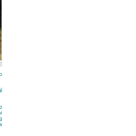
o
ể
p
i
g
a