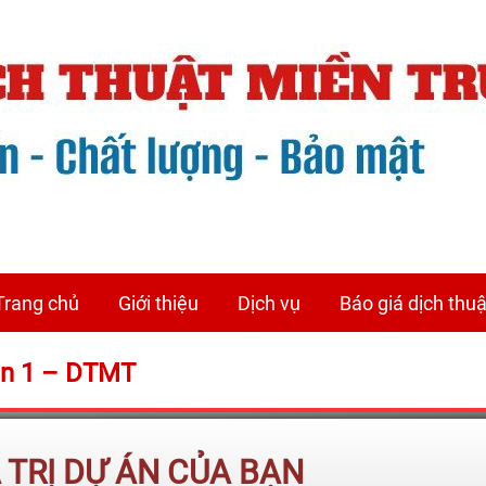
Trang chủ
Giới thiệu
Dịch vụ
Báo giá dịch thuậ
uận 1 – DTMT
Á TRỊ DỰ ÁN CỦA BẠN