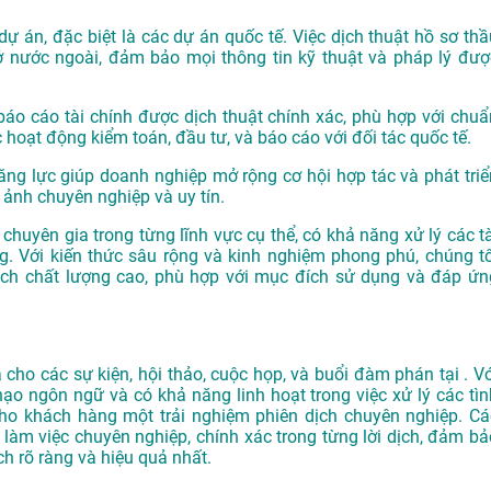
dự án, đặc biệt là các dự án quốc tế. Việc dịch thuật hồ sơ thầ
ở nước ngoài, đảm bảo mọi thông tin kỹ thuật và pháp lý đượ
o cáo tài chính được dịch thuật chính xác, phù hợp với chuẩ
 hoạt động kiểm toán, đầu tư, và báo cáo với đối tác quốc tế.
ăng lực giúp doanh nghiệp mở rộng cơ hội hợp tác và phát triể
 ảnh chuyên nghiệp và uy tín.
chuyên gia trong từng lĩnh vực cụ thể, có khả năng xử lý các tà
. Với kiến thức sâu rộng và kinh nghiệm phong phú, chúng tô
h chất lượng cao, phù hợp với mục đích sử dụng và đáp ứn
cho các sự kiện, hội thảo, cuộc họp, và buổi đàm phán tại . Vớ
hạo ngôn ngữ và có khả năng linh hoạt trong việc xử lý các tìn
o khách hàng một trải nghiệm phiên dịch chuyên nghiệp. Cá
làm việc chuyên nghiệp, chính xác trong từng lời dịch, đảm bả
h rõ ràng và hiệu quả nhất.