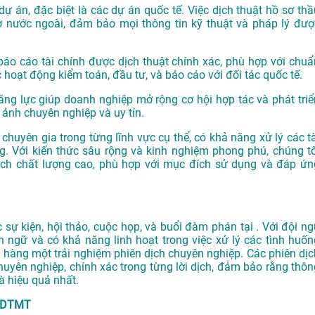
dự án, đặc biệt là các dự án quốc tế. Việc dịch thuật hồ sơ thầ
ở nước ngoài, đảm bảo mọi thông tin kỹ thuật và pháp lý đượ
o cáo tài chính được dịch thuật chính xác, phù hợp với chuẩ
 hoạt động kiểm toán, đầu tư, và báo cáo với đối tác quốc tế.
ăng lực giúp doanh nghiệp mở rộng cơ hội hợp tác và phát triể
 ảnh chuyên nghiệp và uy tín.
chuyên gia trong từng lĩnh vực cụ thể, có khả năng xử lý các tà
. Với kiến thức sâu rộng và kinh nghiệm phong phú, chúng tô
h chất lượng cao, phù hợp với mục đích sử dụng và đáp ứn
sự kiện, hội thảo, cuộc họp, và buổi đàm phán tại . Với đội ng
n ngữ và có khả năng linh hoạt trong việc xử lý các tình huốn
hàng một trải nghiệm phiên dịch chuyên nghiệp. Các phiên dịc
uyên nghiệp, chính xác trong từng lời dịch, đảm bảo rằng thôn
à hiệu quả nhất.
– DTMT