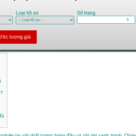
Loại hồ sơ
Số trang
Ước lượng giá
i
 ?
đủ
ghiệp tại với chất lượng hàng đầu và chi phí cạnh tranh. Chún