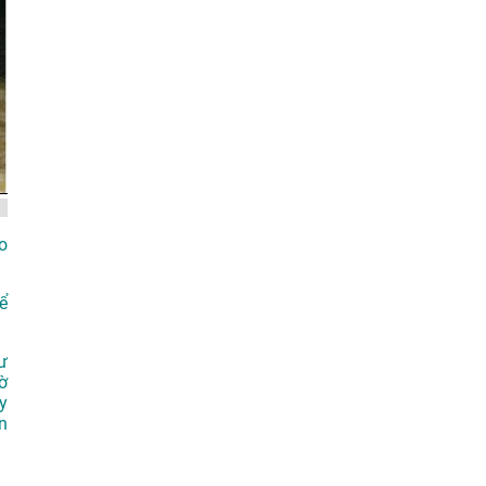
o
ể
ư
ờ
y
n