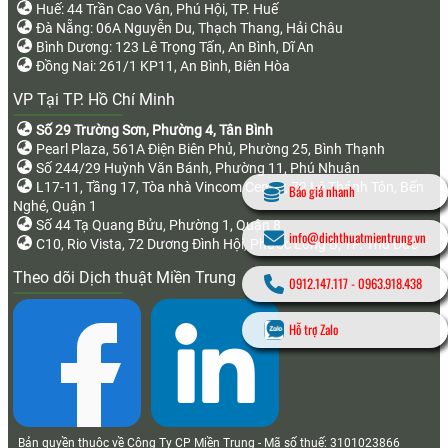
Huế: 44 Trần Cao Vân, Phú Hội, TP. Huế
Đà Nẵng: 06A Nguyễn Du, Thạch Thang, Hải Châu
Bình Dương: 123 Lê Trọng Tấn, An Bình, Dĩ An
Đồng Nai: 261/1 KP11, An Bình, Biên Hòa
VP Tại TP. Hồ Chí Minh
Số 29 Trường Sơn, Phường 4, Tân Bình
Pearl Plaza, 561A Điện Biên Phủ, Phường 25, Bình Thạnh
Số 244/29 Huỳnh Văn Bánh, Phường 11, Phú Nhuận
L17-11, Tầng 17, Tòa nhà Vincom Center, 72 Lê Thánh Tôn, Bến
Báo giá nhanh
Nghé, Quận 1
Số 44 Tạ Quang Bửu, Phường 1, Quận 8
info@dichthuatmientrung.vn
C10, Rio Vista, 72 Dương Đình Hội, Phước Long B, TP. Thủ Đức
Theo dõi Dịch thuật Miền Trung
0912.147.117
-
0963.918.438
Hỗ trợ Zalo
Bản quyền thuộc về Công Ty CP Miền Trung - Mã số thuế: 3101023866