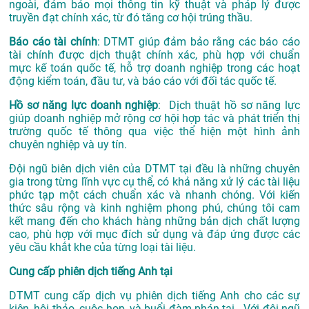
ngoài, đảm bảo mọi thông tin kỹ thuật và pháp lý được
truyền đạt chính xác, từ đó tăng cơ hội trúng thầu.
Báo cáo tài chính
: DTMT giúp đảm bảo rằng các báo cáo
tài chính được dịch thuật chính xác, phù hợp với chuẩn
mực kế toán quốc tế, hỗ trợ doanh nghiệp trong các hoạt
động kiểm toán, đầu tư, và báo cáo với đối tác quốc tế.
Hồ sơ năng lực doanh nghiệp
: Dịch thuật hồ sơ năng lực
giúp doanh nghiệp mở rộng cơ hội hợp tác và phát triển thị
trường quốc tế thông qua việc thể hiện một hình ảnh
chuyên nghiệp và uy tín.
Đội ngũ biên dịch viên của DTMT tại đều là những chuyên
gia trong từng lĩnh vực cụ thể, có khả năng xử lý các tài liệu
phức tạp một cách chuẩn xác và nhanh chóng. Với kiến
thức sâu rộng và kinh nghiệm phong phú, chúng tôi cam
kết mang đến cho khách hàng những bản dịch chất lượng
cao, phù hợp với mục đích sử dụng và đáp ứng được các
yêu cầu khắt khe của từng loại tài liệu.
Cung cấp phiên dịch tiếng Anh tại
DTMT cung cấp dịch vụ phiên dịch tiếng Anh cho các sự
kiện, hội thảo, cuộc họp, và buổi đàm phán tại . Với đội ngũ