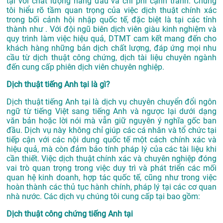
tại với chất lượng hàng đầu và chi phí cạnh tranh. Chúng
tôi hiểu rõ tầm quan trọng của việc dịch thuật chính xác
trong bối cảnh hội nhập quốc tế, đặc biệt là tại các tỉnh
thành như . Với đội ngũ biên dịch viên giàu kinh nghiệm và
quy trình làm việc hiệu quả, DTMT cam kết mang đến cho
khách hàng những bản dịch chất lượng, đáp ứng mọi nhu
cầu từ dịch thuật công chứng, dịch tài liệu chuyên ngành
đến cung cấp phiên dịch viên chuyên nghiệp.
Dịch thuật tiếng Anh tại là gì?
Dịch thuật tiếng Anh tại là dịch vụ chuyên chuyển đổi ngôn
ngữ từ tiếng Việt sang tiếng Anh và ngược lại dưới dạng
văn bản hoặc lời nói mà vẫn giữ nguyên ý nghĩa gốc ban
đầu. Dịch vụ này không chỉ giúp các cá nhân và tổ chức tại
tiếp cận với các nội dung quốc tế một cách chính xác và
hiệu quả, mà còn đảm bảo tính pháp lý của các tài liệu khi
cần thiết. Việc dịch thuật chính xác và chuyên nghiệp đóng
vai trò quan trọng trong việc duy trì và phát triển các mối
quan hệ kinh doanh, hợp tác quốc tế, cũng như trong việc
hoàn thành các thủ tục hành chính, pháp lý tại các cơ quan
nhà nước. Các dịch vụ chúng tôi cung cấp tại bao gồm:
Dịch thuật công chứng tiếng Anh tại