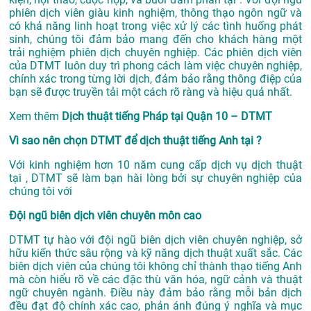
phiên dịch viên giàu kinh nghiệm, thông thạo ngôn ngữ và
có khả năng linh hoạt trong việc xử lý các tình huống phát
sinh, chúng tôi đảm bảo mang đến cho khách hàng một
trải nghiệm phiên dịch chuyên nghiệp. Các phiên dịch viên
của DTMT luôn duy trì phong cách làm việc chuyên nghiệp,
chính xác trong từng lời dịch, đảm bảo rằng thông điệp của
bạn sẽ được truyền tải một cách rõ ràng và hiệu quả nhất.
Xem thêm
Dịch thuật tiếng Pháp tại Quận 10 – DTMT
Vì sao nên chọn DTMT để dịch thuật tiếng Anh tại ?
Với kinh nghiệm hơn 10 năm cung cấp dịch vụ
dịch thuật
tại
, DTMT sẽ làm bạn hài lòng bởi sự chuyên nghiệp của
chúng tôi với
Đội ngũ biên dịch viên chuyên môn cao
DTMT tự hào với đội ngũ biên dịch viên chuyên nghiệp, sở
hữu kiến thức sâu rộng và kỹ năng dịch thuật xuất sắc. Các
biên dịch viên của chúng tôi không chỉ thành thạo tiếng Anh
mà còn hiểu rõ về các đặc thù văn hóa, ngữ cảnh và thuật
ngữ chuyên ngành. Điều này đảm bảo rằng mỗi bản dịch
đều đạt độ chính xác cao, phản ánh đúng ý nghĩa và mục