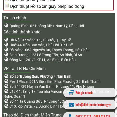
Dịch thuật Hồ sơ xin giấy phép lao động
Trụ sở chính
Quảng Bình: 02 Hoàng Diệu, Nam Lý, Đồng Hới
Các tỉnh thành khác
Hà Nội: 37 Võng Thị, P. Bưởi, Q. Tây Hồ
Huế: 44 Trần Cao Vân, Phú Hội, TP. Huế
Đà Nẵng: 06A Nguyễn Du, Thạch Thang, Hải Châu
Bình Dương: 123 Lê Trọng Tấn, An Bình, Dĩ An
Đồng Nai: 261/1 KP11, An Bình, Biên Hòa
VP Tại TP. Hồ Chí Minh
Số 29 Trường Sơn, Phường 4, Tân Bình
Pearl Plaza, 561A Điện Biên Phủ, Phường 25, Bình Thạnh
Số 244/29 Huỳnh Văn Bánh, Phường 11, Phú Nhuận
L17-11, Tầng 17, Tòa nhà Vincom Center, 72 Lê Thánh Tôn, Bến
Báo giá nhanh
Nghé, Quận 1
Số 44 Tạ Quang Bửu, Phường 1, Quận 8
info@dichthuatmientrung.vn
C10, Rio Vista, 72 Dương Đình Hội, Phước Long B, TP. Thủ Đức
Theo dõi Dịch thuật Miền Trung
0912.147.117
-
0963.918.438