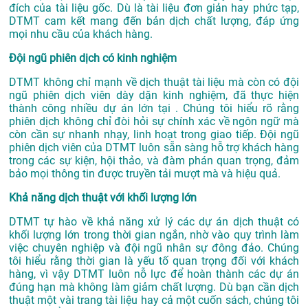
đích của tài liệu gốc. Dù là tài liệu đơn giản hay phức tạp,
DTMT cam kết mang đến bản dịch chất lượng, đáp ứng
mọi nhu cầu của khách hàng.
Đội ngũ phiên dịch có kinh nghiệm
DTMT không chỉ mạnh về dịch thuật tài liệu mà còn có đội
ngũ phiên dịch viên dày dặn kinh nghiệm, đã thực hiện
thành công nhiều dự án lớn tại . Chúng tôi hiểu rõ rằng
phiên dịch không chỉ đòi hỏi sự chính xác về ngôn ngữ mà
còn cần sự nhanh nhạy, linh hoạt trong giao tiếp. Đội ngũ
phiên dịch viên của DTMT luôn sẵn sàng hỗ trợ khách hàng
trong các sự kiện, hội thảo, và đàm phán quan trọng, đảm
bảo mọi thông tin được truyền tải mượt mà và hiệu quả.
Khả năng dịch thuật với khối lượng lớn
DTMT tự hào về khả năng xử lý các dự án dịch thuật có
khối lượng lớn trong thời gian ngắn, nhờ vào quy trình làm
việc chuyên nghiệp và đội ngũ nhân sự đông đảo. Chúng
tôi hiểu rằng thời gian là yếu tố quan trọng đối với khách
hàng, vì vậy DTMT luôn nỗ lực để hoàn thành các dự án
đúng hạn mà không làm giảm chất lượng. Dù bạn cần dịch
thuật một vài trang tài liệu hay cả một cuốn sách, chúng tôi