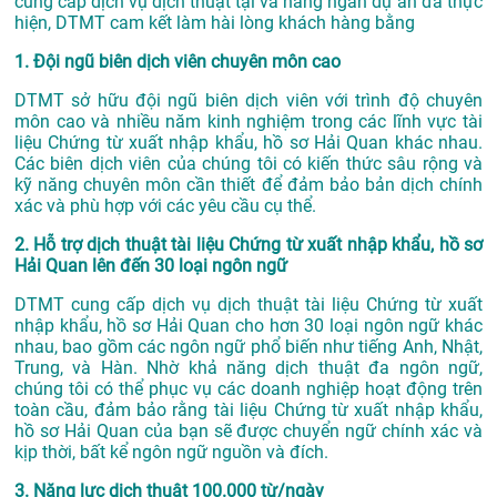
cung cấp dịch vụ
dịch thuật tại
và hàng ngàn dự án đã thực
hiện, DTMT cam kết làm hài lòng khách hàng bằng
1. Đội ngũ biên dịch viên chuyên môn cao
DTMT sở hữu đội ngũ biên dịch viên với trình độ chuyên
môn cao và nhiều năm kinh nghiệm trong các lĩnh vực tài
liệu Chứng từ xuất nhập khẩu, hồ sơ Hải Quan khác nhau.
Các biên dịch viên của chúng tôi có kiến thức sâu rộng và
kỹ năng chuyên môn cần thiết để đảm bảo bản dịch chính
xác và phù hợp với các yêu cầu cụ thể.
2. Hỗ trợ dịch thuật tài liệu Chứng từ xuất nhập khẩu, hồ sơ
Hải Quan lên đến 30 loại ngôn ngữ
DTMT cung cấp dịch vụ dịch thuật tài liệu Chứng từ xuất
nhập khẩu, hồ sơ Hải Quan cho hơn 30 loại ngôn ngữ khác
nhau, bao gồm các ngôn ngữ phổ biến như tiếng Anh, Nhật,
Trung, và Hàn. Nhờ khả năng dịch thuật đa ngôn ngữ,
chúng tôi có thể phục vụ các doanh nghiệp hoạt động trên
toàn cầu, đảm bảo rằng tài liệu Chứng từ xuất nhập khẩu,
hồ sơ Hải Quan của bạn sẽ được chuyển ngữ chính xác và
kịp thời, bất kể ngôn ngữ nguồn và đích.
3. Năng lực dịch thuật 100.000 từ/ngày