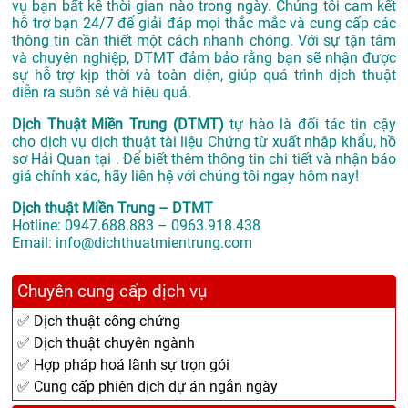
vụ bạn bất kể thời gian nào trong ngày. Chúng tôi cam kết
hỗ trợ bạn 24/7 để giải đáp mọi thắc mắc và cung cấp các
thông tin cần thiết một cách nhanh chóng. Với sự tận tâm
và chuyên nghiệp, DTMT đảm bảo rằng bạn sẽ nhận được
sự hỗ trợ kịp thời và toàn diện, giúp quá trình dịch thuật
diễn ra suôn sẻ và hiệu quả.
Dịch Thuật Miền Trung (DTMT)
tự hào là đối tác tin cậy
cho dịch vụ dịch thuật tài liệu Chứng từ xuất nhập khẩu, hồ
sơ Hải Quan tại . Để biết thêm thông tin chi tiết và nhận báo
giá chính xác, hãy liên hệ với chúng tôi ngay hôm nay!
Dịch thuật Miền Trung – DTMT
Hotline: 0947.688.883 – 0963.918.438
Email: info@dichthuatmientrung.com
Chuyên cung cấp dịch vụ
✅ Dịch thuật công chứng
✅ Dịch thuật chuyên ngành
✅ Hợp pháp hoá lãnh sự trọn gói
✅ Cung cấp phiên dịch dự án ngắn ngày