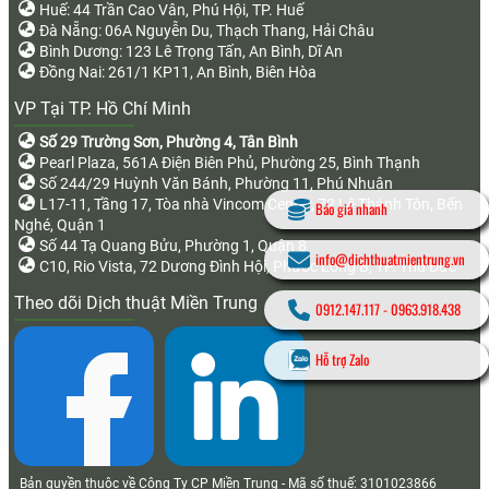
Huế: 44 Trần Cao Vân, Phú Hội, TP. Huế
Đà Nẵng: 06A Nguyễn Du, Thạch Thang, Hải Châu
Bình Dương: 123 Lê Trọng Tấn, An Bình, Dĩ An
Đồng Nai: 261/1 KP11, An Bình, Biên Hòa
VP Tại TP. Hồ Chí Minh
Số 29 Trường Sơn, Phường 4, Tân Bình
Pearl Plaza, 561A Điện Biên Phủ, Phường 25, Bình Thạnh
Số 244/29 Huỳnh Văn Bánh, Phường 11, Phú Nhuận
L17-11, Tầng 17, Tòa nhà Vincom Center, 72 Lê Thánh Tôn, Bến
Báo giá nhanh
Nghé, Quận 1
Số 44 Tạ Quang Bửu, Phường 1, Quận 8
info@dichthuatmientrung.vn
C10, Rio Vista, 72 Dương Đình Hội, Phước Long B, TP. Thủ Đức
Theo dõi Dịch thuật Miền Trung
0912.147.117
-
0963.918.438
Hỗ trợ Zalo
Bản quyền thuộc về Công Ty CP Miền Trung - Mã số thuế: 3101023866