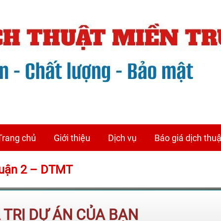
Trang chủ
Giới thiệu
Dịch vụ
Báo giá dịch thuậ
 Quận 2 – DTMT
Á TRỊ DỰ ÁN CỦA BẠN