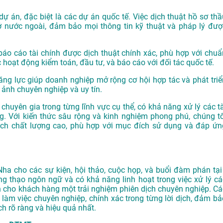
dự án, đặc biệt là các dự án quốc tế. Việc dịch thuật hồ sơ thầ
ở nước ngoài, đảm bảo mọi thông tin kỹ thuật và pháp lý đượ
o cáo tài chính được dịch thuật chính xác, phù hợp với chuẩ
 hoạt động kiểm toán, đầu tư, và báo cáo với đối tác quốc tế.
ăng lực giúp doanh nghiệp mở rộng cơ hội hợp tác và phát triể
 ảnh chuyên nghiệp và uy tín.
chuyên gia trong từng lĩnh vực cụ thể, có khả năng xử lý các tà
. Với kiến thức sâu rộng và kinh nghiệm phong phú, chúng tô
h chất lượng cao, phù hợp với mục đích sử dụng và đáp ứn
a cho các sự kiện, hội thảo, cuộc họp, và buổi đàm phán tại 
ng thạo ngôn ngữ và có khả năng linh hoạt trong việc xử lý cá
 cho khách hàng một trải nghiệm phiên dịch chuyên nghiệp. Cá
làm việc chuyên nghiệp, chính xác trong từng lời dịch, đảm bả
h rõ ràng và hiệu quả nhất.