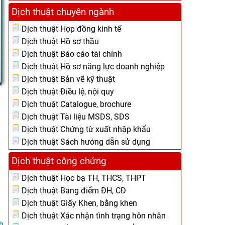
Dịch thuật chuyên ngành
Dịch thuật Hợp đồng kinh tế
Dịch thuật Hồ sơ thầu
Dịch thuật Báo cáo tài chính
Dịch thuật Hồ sơ năng lực doanh nghiệp
Dịch thuật Bản vẽ kỹ thuật
Dịch thuật Điều lệ, nội quy
Dịch thuật Catalogue, brochure
Dịch thuật Tài liệu MSDS, SDS
Dịch thuật Chứng từ xuất nhập khẩu
Dịch thuật Sách hướng dẫn sử dụng
Dịch thuật công chứng
Dịch thuật Học bạ TH, THCS, THPT
Dịch thuật Bảng điểm ĐH, CĐ
Dịch thuật Giấy Khen, bằng khen
Dịch thuật Xác nhận tình trạng hôn nhân
h