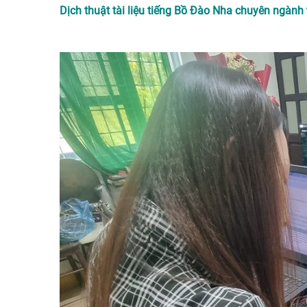
Dịch thuật tài liệu tiếng Bồ Đào Nha chuyên ngành 