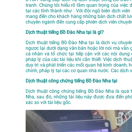
tranh. Chúng tôi hiểu rõ tầm quan trọng của việc d
tại các tỉnh thành như . Với đội ngũ biên dịch vi
mang đến cho khách hàng những bản dịch chất lượn
chuyên ngành đến cung cấp phiên dịch viên chuyên
Dịch thuật tiếng Bồ Đào Nha tại là gì?
Dịch thuật tiếng Bồ Đào Nha tại là dịch vụ chuy
ngược lại dưới dạng văn bản hoặc lời nói mà vẫn 
cá nhân và tổ chức tại tiếp cận với các nội dun
pháp lý của các tài liệu khi cần thiết. Việc dịch t
duy trì và phát triển các mối quan hệ kinh doanh, 
chính, pháp lý tại các cơ quan nhà nước. Các dịch 
Dịch thuật công chứng tiếng Bồ Đào Nha tại
Dịch thuật công chứng tiếng Bồ Đào Nha là quá trì
Nha, sau đó, những tài liệu này được đưa đến p
xác so với tài liệu gốc.