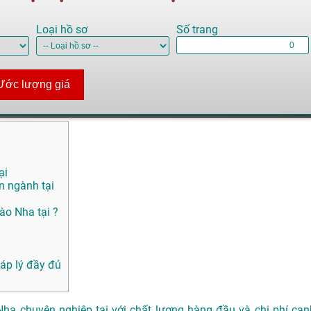
Loại hồ sơ
Số trang
Ước lượng giá
ại
n ngành tại
ào Nha tại ?
áp lý đầy đủ
ha chuyên nghiệp tại với chất lượng hàng đầu và chi phí cạn