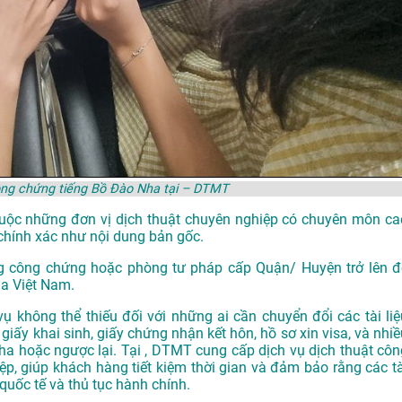
ông chứng tiếng Bồ Đào Nha tại – DTMT
thuộc những đơn vị dịch thuật chuyên nghiệp có chuyên môn ca
chính xác như nội dung bản gốc.
g công chứng hoặc phòng tư pháp cấp Quận/ Huyện trở lên đ
ủa Việt Nam.
ụ không thể thiếu đối với những ai cần chuyển đổi các tài liệ
giấy khai sinh, giấy chứng nhận kết hôn, hồ sơ xin visa, và nhiề
 Nha hoặc ngược lại. Tại , DTMT cung cấp dịch vụ dịch thuật côn
p, giúp khách hàng tiết kiệm thời gian và đảm bảo rằng các tà
quốc tế và thủ tục hành chính.