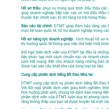
Hồ sơ thầu
: phục vụ trong quá trình đấu thầu các 
giúp doanh nghiệp tiếp cận các cơ hội đấu thầu 
truyền đạt chính xác, từ đó tăng cơ hội trúng thầu.
Báo cáo tài chính
: DTMT giúp đảm bảo rằng các bá
mực kế toán quốc tế, hỗ trợ doanh nghiệp trong các
Hồ sơ năng lực doanh nghiệp
: Dịch thuật hồ sơ n
thị trường quốc tế thông qua việc thể hiện một hình
Đội ngũ biên dịch viên của DTMT tại đều là những 
liệu phức tạp một cách chuẩn xác và nhanh chóng
cam kết mang đến cho khách hàng những bản dịc
được các yêu cầu khắt khe của từng loại tài liệu.
Cung cấp phiên dịch tiếng Bồ Đào Nha tại
DTMT cung cấp dịch vụ phiên dịch tiếng Bồ Đào Nh
Với đội ngũ phiên dịch viên giàu kinh nghiệm, thô
tình huống phát sinh, chúng tôi đảm bảo mang đến
phiên dịch viên của DTMT luôn duy trì phong cách 
rằng thông điệp của bạn sẽ được truyền tải một các