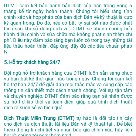
DTMT cam kết bảo hành bản dịch của bạn trong vòng 6
tháng kể từ ngày hoàn thành. Chúng tôi hiểu rằng tính
chính xác và hợp pháp của bản dịch Bản vẽ kỹ thuật là cực
kỳ quan trọng. Do đó, nếu có bất kỳ sai sót nào được phát
hiện sau khi sử dụng dịch vụ, DTMT sẽ nhanh chóng tiến
hành điều chỉnh và sửa chữa mà không phát sinh thêm chi
phí. Điều này đảm bảo rằng bạn luôn có trong tay những tài
liệu thầu hoàn thiện, đáp ứng đầy đủ các tiêu chuẩn pháp
lý.
5. Hỗ trợ khách hàng 24/7
Đội ngũ hỗ trợ khách hàng của DTMT luôn sẵn sàng phục
vụ bạn bất kể thời gian nào trong ngày. Chúng tôi cam kết
hỗ trợ bạn 24/7 để giải đáp mọi thắc mắc và cung cấp các
thông tin cần thiết một cách nhanh chóng. Với sự tận tâm
và chuyên nghiệp, DTMT đảm bảo rằng bạn sẽ nhận được
sự hỗ trợ kịp thời và toàn diện, giúp quá trình dịch thuật
diễn ra suôn sẻ và hiệu quả.
Dịch Thuật Miền Trung (DTMT)
tự hào là đối tác tin cậy
cho dịch vụ dịch thuật tài liệu Bản vẽ kỹ thuật tại . Để biết
thêm thông tin chi tiết và nhận báo giá chính xác, hãy liên
hệ với chúng tôi ngay hôm nay!