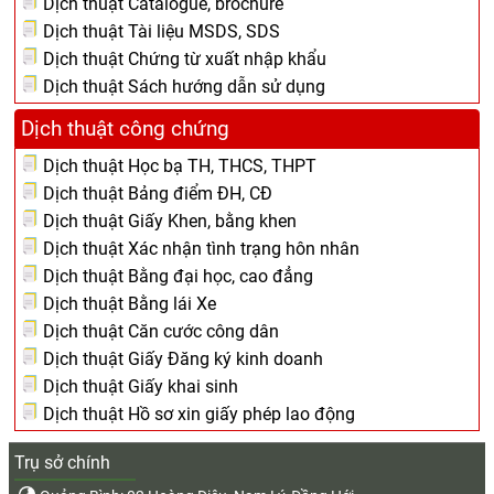
Dịch thuật Catalogue, brochure
Dịch thuật Tài liệu MSDS, SDS
Dịch thuật Chứng từ xuất nhập khẩu
Dịch thuật Sách hướng dẫn sử dụng
Dịch thuật công chứng
Dịch thuật Học bạ TH, THCS, THPT
Dịch thuật Bảng điểm ĐH, CĐ
Dịch thuật Giấy Khen, bằng khen
Dịch thuật Xác nhận tình trạng hôn nhân
Dịch thuật Bằng đại học, cao đẳng
Dịch thuật Bằng lái Xe
Dịch thuật Căn cước công dân
Dịch thuật Giấy Đăng ký kinh doanh
Dịch thuật Giấy khai sinh
Dịch thuật Hồ sơ xin giấy phép lao động
Trụ sở chính