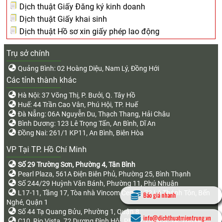
Dịch thuật Giấy Đăng ký kinh doanh
Dịch thuật Giấy khai sinh
Dịch thuật Hồ sơ xin giấy phép lao động
Trụ sở chính
Quảng Bình: 02 Hoàng Diệu, Nam Lý, Đồng Hới
Các tỉnh thành khác
Hà Nội: 37 Võng Thị, P. Bưởi, Q. Tây Hồ
Huế: 44 Trần Cao Vân, Phú Hội, TP. Huế
Đà Nẵng: 06A Nguyễn Du, Thạch Thang, Hải Châu
Bình Dương: 123 Lê Trọng Tấn, An Bình, Dĩ An
Đồng Nai: 261/1 KP11, An Bình, Biên Hòa
VP Tại TP. Hồ Chí Minh
Số 29 Trường Sơn, Phường 4, Tân Bình
Pearl Plaza, 561A Điện Biên Phủ, Phường 25, Bình Thạnh
Số 244/29 Huỳnh Văn Bánh, Phường 11, Phú Nhuận
L17-11, Tầng 17, Tòa nhà Vincom Center, 72 Lê Thánh Tôn, Bến
Báo giá nhanh
Nghé, Quận 1
Số 44 Tạ Quang Bửu, Phường 1, Quận 8
info@dichthuatmientrung.vn
C10, Rio Vista, 72 Dương Đình Hội, Phước Long B, TP. Thủ Đức