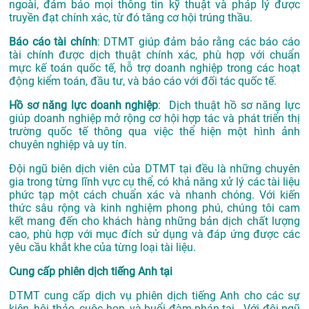
ngoài, đảm bảo mọi thông tin kỹ thuật và pháp lý được
truyền đạt chính xác, từ đó tăng cơ hội trúng thầu.
Báo cáo tài chính
: DTMT giúp đảm bảo rằng các báo cáo
tài chính được dịch thuật chính xác, phù hợp với chuẩn
mực kế toán quốc tế, hỗ trợ doanh nghiệp trong các hoạt
động kiểm toán, đầu tư, và báo cáo với đối tác quốc tế.
Hồ sơ năng lực doanh nghiệp
: Dịch thuật hồ sơ năng lực
giúp doanh nghiệp mở rộng cơ hội hợp tác và phát triển thị
trường quốc tế thông qua việc thể hiện một hình ảnh
chuyên nghiệp và uy tín.
Đội ngũ biên dịch viên của DTMT tại đều là những chuyên
gia trong từng lĩnh vực cụ thể, có khả năng xử lý các tài liệu
phức tạp một cách chuẩn xác và nhanh chóng. Với kiến
thức sâu rộng và kinh nghiệm phong phú, chúng tôi cam
kết mang đến cho khách hàng những bản dịch chất lượng
cao, phù hợp với mục đích sử dụng và đáp ứng được các
yêu cầu khắt khe của từng loại tài liệu.
Cung cấp phiên dịch tiếng Anh tại
DTMT cung cấp dịch vụ phiên dịch tiếng Anh cho các sự
kiện, hội thảo, cuộc họp, và buổi đàm phán tại . Với đội ngũ