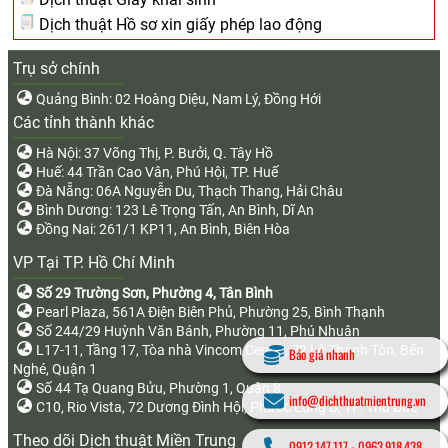
Dịch thuật Hồ sơ xin giấy phép lao động
Trụ sở chính
Quảng Bình: 02 Hoàng Diệu, Nam Lý, Đồng Hới
Các tỉnh thành khác
Hà Nội: 37 Võng Thị, P. Bưởi, Q. Tây Hồ
Huế: 44 Trần Cao Vân, Phú Hội, TP. Huế
Đà Nẵng: 06A Nguyễn Du, Thạch Thang, Hải Châu
Bình Dương: 123 Lê Trọng Tấn, An Bình, Dĩ An
Đồng Nai: 261/1 KP11, An Bình, Biên Hòa
VP Tại TP. Hồ Chí Minh
Số 29 Trường Sơn, Phường 4, Tân Bình
Pearl Plaza, 561A Điện Biên Phủ, Phường 25, Bình Thạnh
Số 244/29 Huỳnh Văn Bánh, Phường 11, Phú Nhuận
L17-11, Tầng 17, Tòa nhà Vincom Center, 72 Lê Thánh Tôn, Bến
Báo giá nhanh
Nghé, Quận 1
Số 44 Tạ Quang Bửu, Phường 1, Quận 8
info@dichthuatmientrung.vn
C10, Rio Vista, 72 Dương Đình Hội, Phước Long B, TP. Thủ Đức
Theo dõi Dịch thuật Miền Trung
0912.147.117
-
0963.918.438