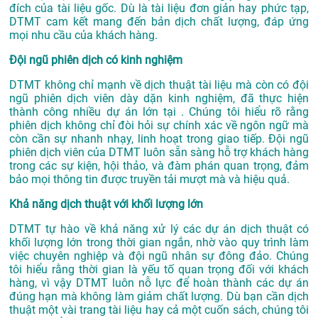
đích của tài liệu gốc. Dù là tài liệu đơn giản hay phức tạp,
DTMT cam kết mang đến bản dịch chất lượng, đáp ứng
mọi nhu cầu của khách hàng.
Đội ngũ phiên dịch có kinh nghiệm
DTMT không chỉ mạnh về dịch thuật tài liệu mà còn có đội
ngũ phiên dịch viên dày dặn kinh nghiệm, đã thực hiện
thành công nhiều dự án lớn tại . Chúng tôi hiểu rõ rằng
phiên dịch không chỉ đòi hỏi sự chính xác về ngôn ngữ mà
còn cần sự nhanh nhạy, linh hoạt trong giao tiếp. Đội ngũ
phiên dịch viên của DTMT luôn sẵn sàng hỗ trợ khách hàng
trong các sự kiện, hội thảo, và đàm phán quan trọng, đảm
bảo mọi thông tin được truyền tải mượt mà và hiệu quả.
Khả năng dịch thuật với khối lượng lớn
DTMT tự hào về khả năng xử lý các dự án dịch thuật có
khối lượng lớn trong thời gian ngắn, nhờ vào quy trình làm
việc chuyên nghiệp và đội ngũ nhân sự đông đảo. Chúng
tôi hiểu rằng thời gian là yếu tố quan trọng đối với khách
hàng, vì vậy DTMT luôn nỗ lực để hoàn thành các dự án
đúng hạn mà không làm giảm chất lượng. Dù bạn cần dịch
thuật một vài trang tài liệu hay cả một cuốn sách, chúng tôi