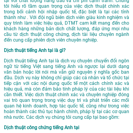
tại với chất lượng hàng đầu và chi phí cạnh tranh. Chúng
tôi hiểu rõ tầm quan trọng của việc dịch thuật chính xác
trong bối cảnh hội nhập quốc tế, đặc biệt là tại các tỉnh
thành như . Với đội ngũ biên dịch viên giàu kinh nghiệm và
quy trình làm việc hiệu quả, DTMT cam kết mang đến cho
khách hàng những bản dịch chất lượng, đáp ứng mọi nhu
cầu từ dịch thuật công chứng, dịch tài liệu chuyên ngành
đến cung cấp phiên dịch viên chuyên nghiệp.
Dịch thuật tiếng Anh tại là gì?
Dịch thuật tiếng Anh tại là dịch vụ chuyên chuyển đổi ngôn
ngữ từ tiếng Việt sang tiếng Anh và ngược lại dưới dạng
văn bản hoặc lời nói mà vẫn giữ nguyên ý nghĩa gốc ban
đầu. Dịch vụ này không chỉ giúp các cá nhân và tổ chức tại
tiếp cận với các nội dung quốc tế một cách chính xác và
hiệu quả, mà còn đảm bảo tính pháp lý của các tài liệu khi
cần thiết. Việc dịch thuật chính xác và chuyên nghiệp đóng
vai trò quan trọng trong việc duy trì và phát triển các mối
quan hệ kinh doanh, hợp tác quốc tế, cũng như trong việc
hoàn thành các thủ tục hành chính, pháp lý tại các cơ quan
nhà nước. Các dịch vụ chúng tôi cung cấp tại bao gồm:
Dịch thuật công chứng tiếng Anh tại