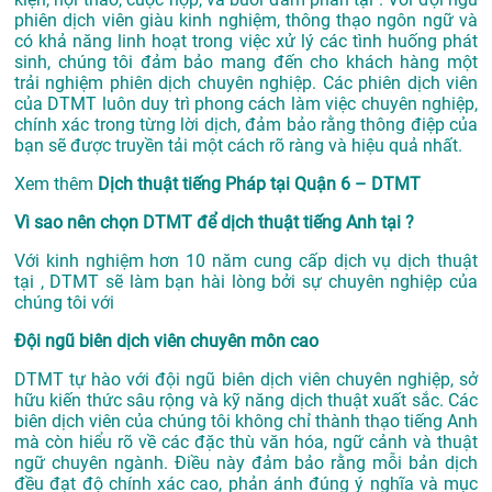
phiên dịch viên giàu kinh nghiệm, thông thạo ngôn ngữ và
có khả năng linh hoạt trong việc xử lý các tình huống phát
sinh, chúng tôi đảm bảo mang đến cho khách hàng một
trải nghiệm phiên dịch chuyên nghiệp. Các phiên dịch viên
của DTMT luôn duy trì phong cách làm việc chuyên nghiệp,
chính xác trong từng lời dịch, đảm bảo rằng thông điệp của
bạn sẽ được truyền tải một cách rõ ràng và hiệu quả nhất.
Xem thêm
Dịch thuật tiếng Pháp tại Quận 6 – DTMT
Vì sao nên chọn DTMT để dịch thuật tiếng Anh tại ?
Với kinh nghiệm hơn 10 năm cung cấp dịch vụ
dịch thuật
tại
, DTMT sẽ làm bạn hài lòng bởi sự chuyên nghiệp của
chúng tôi với
Đội ngũ biên dịch viên chuyên môn cao
DTMT tự hào với đội ngũ biên dịch viên chuyên nghiệp, sở
hữu kiến thức sâu rộng và kỹ năng dịch thuật xuất sắc. Các
biên dịch viên của chúng tôi không chỉ thành thạo tiếng Anh
mà còn hiểu rõ về các đặc thù văn hóa, ngữ cảnh và thuật
ngữ chuyên ngành. Điều này đảm bảo rằng mỗi bản dịch
đều đạt độ chính xác cao, phản ánh đúng ý nghĩa và mục