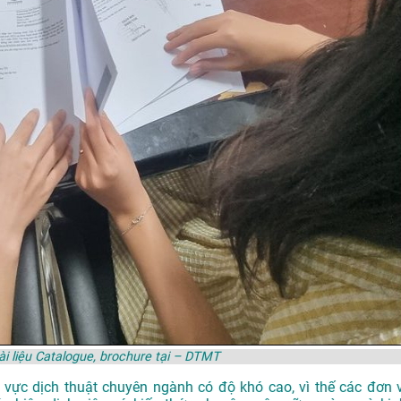
ài liệu Catalogue, brochure tại – DTMT
nh vực dịch thuật chuyên ngành có độ khó cao, vì thế các đơn v