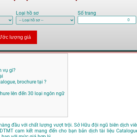
Loại hồ sơ
Số trang
Ước lượng giá
h vụ gì?
ại
alogue, brochure tại ?
ochure lên đến 30 loại ngôn ngữ
hàng đầu với chất lượng vượt trội. Sở Hữu đội ngũ biên dịch viê
DTMT cam kết mang đến cho bạn bản dịch tài liệu Catalogue
 bạn với mức giá hợp lý.