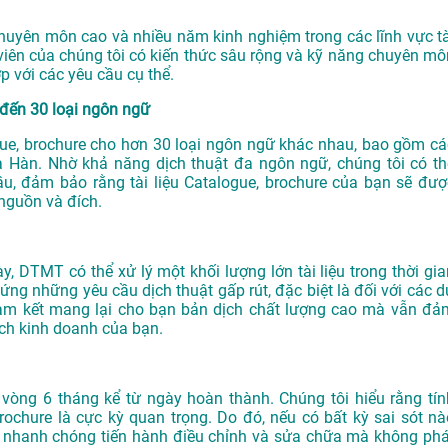
chuyên môn cao và nhiều năm kinh nghiệm trong các lĩnh vực tà
 viên của chúng tôi có kiến thức sâu rộng và kỹ năng chuyên mô
p với các yêu cầu cụ thể.
n đến 30 loại ngôn ngữ
gue, brochure cho hơn 30 loại ngôn ngữ khác nhau, bao gồm cá
à Hàn. Nhờ khả năng dịch thuật đa ngôn ngữ, chúng tôi có th
u, đảm bảo rằng tài liệu Catalogue, brochure của bạn sẽ đượ
 nguồn và đích.
y, DTMT có thể xử lý một khối lượng lớn tài liệu trong thời gia
ứng những yêu cầu dịch thuật gấp rút, đặc biệt là đối với các d
am kết mang lại cho bạn bản dịch chất lượng cao mà vẫn đả
ch kinh doanh của bạn.
òng 6 tháng kể từ ngày hoàn thành. Chúng tôi hiểu rằng tín
ochure là cực kỳ quan trọng. Do đó, nếu có bất kỳ sai sót nà
ẽ nhanh chóng tiến hành điều chỉnh và sửa chữa mà không phá