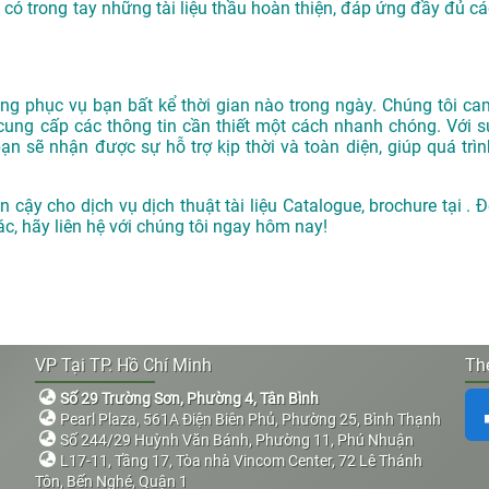
 có trong tay những tài liệu thầu hoàn thiện, đáp ứng đầy đủ cá
g phục vụ bạn bất kể thời gian nào trong ngày. Chúng tôi ca
cung cấp các thông tin cần thiết một cách nhanh chóng. Với s
 sẽ nhận được sự hỗ trợ kịp thời và toàn diện, giúp quá trìn
in cậy cho dịch vụ dịch thuật tài liệu Catalogue, brochure tại . 
xác, hãy liên hệ với chúng tôi ngay hôm nay!
VP Tại TP. Hồ Chí Minh
The
Số 29 Trường Sơn, Phường 4, Tân Bình
Pearl Plaza, 561A Điện Biên Phủ, Phường 25, Bình Thạnh
Số 244/29 Huỳnh Văn Bánh, Phường 11, Phú Nhuận
L17-11, Tầng 17, Tòa nhà Vincom Center, 72 Lê Thánh
Tôn, Bến Nghé, Quận 1