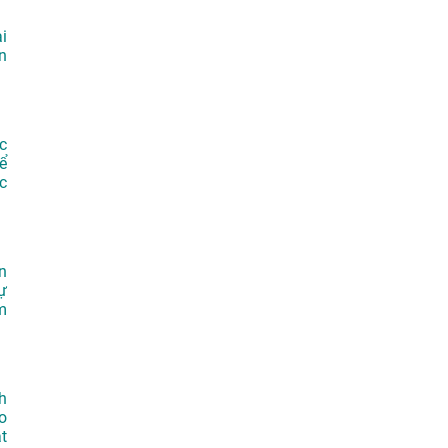
i
n
c
ể
c
n
ự
m
h
o
t