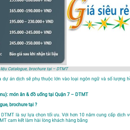
i liệu Catalogue, brochure tại – DTMT
a dự án dịch sẽ phụ thuộc lớn vào loại ngôn ngữ và số lượng h
Menu): món ăn & đồ uống tại Quận 7 – DTMT
gue, brochure tại ?
ại , DTMT là sự lựa chọn tối ưu. Với hơn 10 năm cung cấp dịch v
TMT cam kết làm hài lòng khách hàng bằng