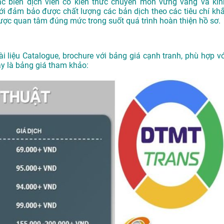
các biên dịch viên có kiến thức chuyên môn vững vàng và kin
i đảm bảo được chất lượng các bản dịch theo các tiêu chí khắ
ược quan tâm đúng mức trong suốt quá trình hoàn thiện hồ sơ.
ài liệu Catalogue, brochure với bảng giá cạnh tranh, phù hợp vớ
ây là bảng giá tham khảo: