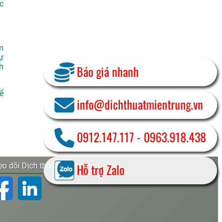
c
m
ự
h
Báo giá nhanh
Để
info@dichthuatmientrung.vn
0912.147.117
-
0963.918.438
Hỗ trợ Zalo
o dõi Dịch thuật Miền Trung