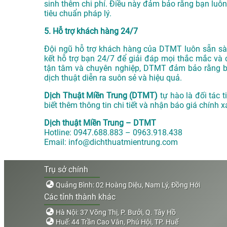
sinh thêm chi phí. Điều này đảm bảo rằng bạn luôn
tiêu chuẩn pháp lý.
5. Hỗ trợ khách hàng 24/7
Đội ngũ hỗ trợ khách hàng của DTMT luôn sẵn sàn
kết hỗ trợ bạn 24/7 để giải đáp mọi thắc mắc và 
tận tâm và chuyên nghiệp, DTMT đảm bảo rằng bạn
dịch thuật diễn ra suôn sẻ và hiệu quả.
Dịch Thuật Miền Trung (DTMT)
tự hào là đối tác t
biết thêm thông tin chi tiết và nhận báo giá chính 
Dịch thuật Miền Trung – DTMT
Hotline: 0947.688.883 – 0963.918.438
Email: info@dichthuatmientrung.com
Trụ sở chính
Quảng Bình: 02 Hoàng Diệu, Nam Lý, Đồng Hới
Các tỉnh thành khác
Hà Nội: 37 Võng Thị, P. Bưởi, Q. Tây Hồ
Huế: 44 Trần Cao Vân, Phú Hội, TP. Huế