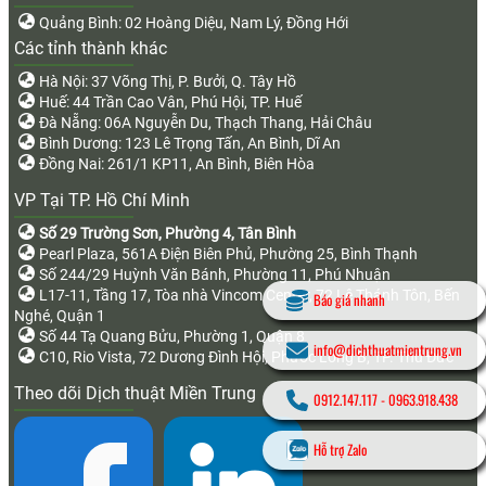
Quảng Bình: 02 Hoàng Diệu, Nam Lý, Đồng Hới
Các tỉnh thành khác
Hà Nội: 37 Võng Thị, P. Bưởi, Q. Tây Hồ
Huế: 44 Trần Cao Vân, Phú Hội, TP. Huế
Đà Nẵng: 06A Nguyễn Du, Thạch Thang, Hải Châu
Bình Dương: 123 Lê Trọng Tấn, An Bình, Dĩ An
Đồng Nai: 261/1 KP11, An Bình, Biên Hòa
VP Tại TP. Hồ Chí Minh
Số 29 Trường Sơn, Phường 4, Tân Bình
Pearl Plaza, 561A Điện Biên Phủ, Phường 25, Bình Thạnh
Số 244/29 Huỳnh Văn Bánh, Phường 11, Phú Nhuận
L17-11, Tầng 17, Tòa nhà Vincom Center, 72 Lê Thánh Tôn, Bến
Báo giá nhanh
Nghé, Quận 1
Số 44 Tạ Quang Bửu, Phường 1, Quận 8
info@dichthuatmientrung.vn
C10, Rio Vista, 72 Dương Đình Hội, Phước Long B, TP. Thủ Đức
Theo dõi Dịch thuật Miền Trung
0912.147.117
-
0963.918.438
Hỗ trợ Zalo