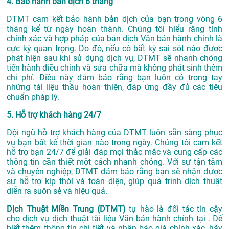
4. Bảo hành bản dịch 6 tháng
DTMT cam kết bảo hành bản dịch của bạn trong vòng 6
tháng kể từ ngày hoàn thành. Chúng tôi hiểu rằng tính
chính xác và hợp pháp của bản dịch Văn bản hành chính là
cực kỳ quan trọng. Do đó, nếu có bất kỳ sai sót nào được
phát hiện sau khi sử dụng dịch vụ, DTMT sẽ nhanh chóng
tiến hành điều chỉnh và sửa chữa mà không phát sinh thêm
chi phí. Điều này đảm bảo rằng bạn luôn có trong tay
những tài liệu thầu hoàn thiện, đáp ứng đầy đủ các tiêu
chuẩn pháp lý.
5. Hỗ trợ khách hàng 24/7
Đội ngũ hỗ trợ khách hàng của DTMT luôn sẵn sàng phục
vụ bạn bất kể thời gian nào trong ngày. Chúng tôi cam kết
hỗ trợ bạn 24/7 để giải đáp mọi thắc mắc và cung cấp các
thông tin cần thiết một cách nhanh chóng. Với sự tận tâm
và chuyên nghiệp, DTMT đảm bảo rằng bạn sẽ nhận được
sự hỗ trợ kịp thời và toàn diện, giúp quá trình dịch thuật
diễn ra suôn sẻ và hiệu quả.
Dịch Thuật Miền Trung (DTMT)
tự hào là đối tác tin cậy
cho dịch vụ dịch thuật tài liệu Văn bản hành chính tại . Để
biết thêm thông tin chi tiết và nhận báo giá chính xác, hãy