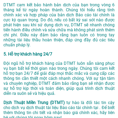
DTMT cam kết bảo hành bản dịch của bạn trong vòng 6
tháng kể từ ngày hoàn thành. Chúng tôi hiểu rằng tính
chính xác và hợp pháp của bản dịch Báo cáo tài chính là
cực kỳ quan trọng. Do đó, nếu có bất kỳ sai sót nào được
phát hiện sau khi sử dụng dịch vụ, DTMT sẽ nhanh chóng
tiến hành điều chỉnh và sửa chữa mà không phát sinh thêm
chi phí. Điều này đảm bảo rằng bạn luôn có trong tay
những tài liệu thầu hoàn thiện, đáp ứng đầy đủ các tiêu
chuẩn pháp lý.
5. Hỗ trợ khách hàng 24/7
Đội ngũ hỗ trợ khách hàng của DTMT luôn sẵn sàng phục
vụ bạn bất kể thời gian nào trong ngày. Chúng tôi cam kết
hỗ trợ bạn 24/7 để giải đáp mọi thắc mắc và cung cấp các
thông tin cần thiết một cách nhanh chóng. Với sự tận tâm
và chuyên nghiệp, DTMT đảm bảo rằng bạn sẽ nhận được
sự hỗ trợ kịp thời và toàn diện, giúp quá trình dịch thuật
diễn ra suôn sẻ và hiệu quả.
Dịch Thuật Miền Trung (DTMT)
tự hào là đối tác tin cậy
cho dịch vụ dịch thuật tài liệu Báo cáo tài chính tại . Để biết
thêm thông tin chi tiết và nhận báo giá chính xác, hãy liên
hệ với chúng tôi ngay hôm nay!