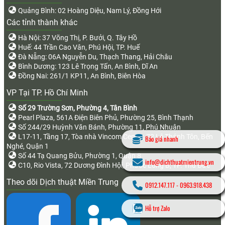
Quảng Bình: 02 Hoàng Diệu, Nam Lý, Đồng Hới
Các tỉnh thành khác
Hà Nội: 37 Võng Thị, P. Bưởi, Q. Tây Hồ
Huế: 44 Trần Cao Vân, Phú Hội, TP. Huế
Đà Nẵng: 06A Nguyễn Du, Thạch Thang, Hải Châu
Bình Dương: 123 Lê Trọng Tấn, An Bình, Dĩ An
Đồng Nai: 261/1 KP11, An Bình, Biên Hòa
VP Tại TP. Hồ Chí Minh
Số 29 Trường Sơn, Phường 4, Tân Bình
Pearl Plaza, 561A Điện Biên Phủ, Phường 25, Bình Thạnh
Số 244/29 Huỳnh Văn Bánh, Phường 11, Phú Nhuận
L17-11, Tầng 17, Tòa nhà Vincom Center, 72 Lê Thánh Tôn, Bến
Báo giá nhanh
Nghé, Quận 1
Số 44 Tạ Quang Bửu, Phường 1, Quận 8
info@dichthuatmientrung.vn
C10, Rio Vista, 72 Dương Đình Hội, Phước Long B, TP. Thủ Đức
Theo dõi Dịch thuật Miền Trung
0912.147.117
-
0963.918.438
Hỗ trợ Zalo