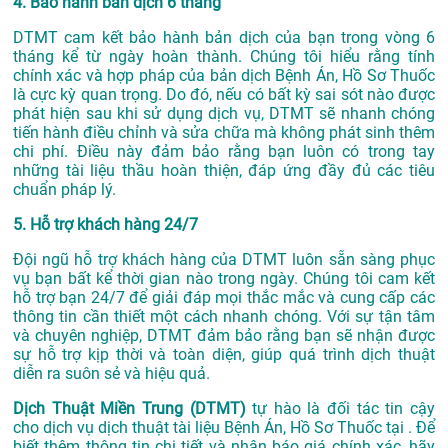
4. Bảo hành bản dịch 6 tháng
DTMT cam kết bảo hành bản dịch của bạn trong vòng 6
tháng kể từ ngày hoàn thành. Chúng tôi hiểu rằng tính
chính xác và hợp pháp của bản dịch Bệnh Án, Hồ Sơ Thuốc
là cực kỳ quan trọng. Do đó, nếu có bất kỳ sai sót nào được
phát hiện sau khi sử dụng dịch vụ, DTMT sẽ nhanh chóng
tiến hành điều chỉnh và sửa chữa mà không phát sinh thêm
chi phí. Điều này đảm bảo rằng bạn luôn có trong tay
những tài liệu thầu hoàn thiện, đáp ứng đầy đủ các tiêu
chuẩn pháp lý.
5. Hỗ trợ khách hàng 24/7
Đội ngũ hỗ trợ khách hàng của DTMT luôn sẵn sàng phục
vụ bạn bất kể thời gian nào trong ngày. Chúng tôi cam kết
hỗ trợ bạn 24/7 để giải đáp mọi thắc mắc và cung cấp các
thông tin cần thiết một cách nhanh chóng. Với sự tận tâm
và chuyên nghiệp, DTMT đảm bảo rằng bạn sẽ nhận được
sự hỗ trợ kịp thời và toàn diện, giúp quá trình dịch thuật
diễn ra suôn sẻ và hiệu quả.
Dịch Thuật Miền Trung (DTMT)
tự hào là đối tác tin cậy
cho dịch vụ dịch thuật tài liệu Bệnh Án, Hồ Sơ Thuốc tại . Để
biết thêm thông tin chi tiết và nhận báo giá chính xác, hãy