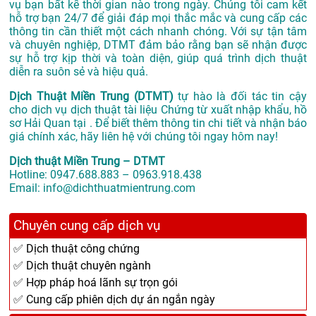
vụ bạn bất kể thời gian nào trong ngày. Chúng tôi cam kết
hỗ trợ bạn 24/7 để giải đáp mọi thắc mắc và cung cấp các
thông tin cần thiết một cách nhanh chóng. Với sự tận tâm
và chuyên nghiệp, DTMT đảm bảo rằng bạn sẽ nhận được
sự hỗ trợ kịp thời và toàn diện, giúp quá trình dịch thuật
diễn ra suôn sẻ và hiệu quả.
Dịch Thuật Miền Trung (DTMT)
tự hào là đối tác tin cậy
cho dịch vụ dịch thuật tài liệu Chứng từ xuất nhập khẩu, hồ
sơ Hải Quan tại . Để biết thêm thông tin chi tiết và nhận báo
giá chính xác, hãy liên hệ với chúng tôi ngay hôm nay!
Dịch thuật Miền Trung – DTMT
Hotline: 0947.688.883 – 0963.918.438
Email: info@dichthuatmientrung.com
Chuyên cung cấp dịch vụ
✅ Dịch thuật công chứng
✅ Dịch thuật chuyên ngành
✅ Hợp pháp hoá lãnh sự trọn gói
✅ Cung cấp phiên dịch dự án ngắn ngày