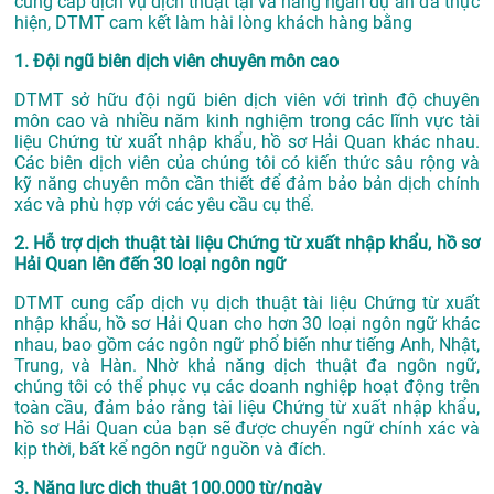
cung cấp dịch vụ
dịch thuật tại
và hàng ngàn dự án đã thực
hiện, DTMT cam kết làm hài lòng khách hàng bằng
1. Đội ngũ biên dịch viên chuyên môn cao
DTMT sở hữu đội ngũ biên dịch viên với trình độ chuyên
môn cao và nhiều năm kinh nghiệm trong các lĩnh vực tài
liệu Chứng từ xuất nhập khẩu, hồ sơ Hải Quan khác nhau.
Các biên dịch viên của chúng tôi có kiến thức sâu rộng và
kỹ năng chuyên môn cần thiết để đảm bảo bản dịch chính
xác và phù hợp với các yêu cầu cụ thể.
2. Hỗ trợ dịch thuật tài liệu Chứng từ xuất nhập khẩu, hồ sơ
Hải Quan lên đến 30 loại ngôn ngữ
DTMT cung cấp dịch vụ dịch thuật tài liệu Chứng từ xuất
nhập khẩu, hồ sơ Hải Quan cho hơn 30 loại ngôn ngữ khác
nhau, bao gồm các ngôn ngữ phổ biến như tiếng Anh, Nhật,
Trung, và Hàn. Nhờ khả năng dịch thuật đa ngôn ngữ,
chúng tôi có thể phục vụ các doanh nghiệp hoạt động trên
toàn cầu, đảm bảo rằng tài liệu Chứng từ xuất nhập khẩu,
hồ sơ Hải Quan của bạn sẽ được chuyển ngữ chính xác và
kịp thời, bất kể ngôn ngữ nguồn và đích.
3. Năng lực dịch thuật 100.000 từ/ngày