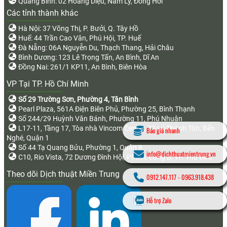
Quảng Bình: 02 Hoàng Diệu, Nam Lý, Đồng Hới
Các tỉnh thành khác
Hà Nội: 37 Võng Thị, P. Bưởi, Q. Tây Hồ
Huế: 44 Trần Cao Vân, Phú Hội, TP. Huế
Đà Nẵng: 06A Nguyễn Du, Thạch Thang, Hải Châu
Bình Dương: 123 Lê Trọng Tấn, An Bình, Dĩ An
Đồng Nai: 261/1 KP11, An Bình, Biên Hòa
VP Tại TP. Hồ Chí Minh
Số 29 Trường Sơn, Phường 4, Tân Bình
Pearl Plaza, 561A Điện Biên Phủ, Phường 25, Bình Thạnh
Số 244/29 Huỳnh Văn Bánh, Phường 11, Phú Nhuận
L17-11, Tầng 17, Tòa nhà Vincom Center, 72 Lê Thánh Tôn, Bến
Báo giá nhanh
Nghé, Quận 1
Số 44 Tạ Quang Bửu, Phường 1, Quận 8
info@dichthuatmientrung.vn
C10, Rio Vista, 72 Dương Đình Hội, Phước Long B, TP. Thủ Đức
Theo dõi Dịch thuật Miền Trung
0912.147.117
-
0963.918.438
Hỗ trợ Zalo