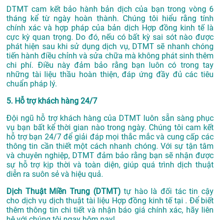
DTMT cam kết bảo hành bản dịch của bạn trong vòng 6
tháng kể từ ngày hoàn thành. Chúng tôi hiểu rằng tính
chính xác và hợp pháp của bản dịch Hợp đồng kinh tế là
cực kỳ quan trọng. Do đó, nếu có bất kỳ sai sót nào được
phát hiện sau khi sử dụng dịch vụ, DTMT sẽ nhanh chóng
tiến hành điều chỉnh và sửa chữa mà không phát sinh thêm
chi phí. Điều này đảm bảo rằng bạn luôn có trong tay
những tài liệu thầu hoàn thiện, đáp ứng đầy đủ các tiêu
chuẩn pháp lý.
5. Hỗ trợ khách hàng 24/7
Đội ngũ hỗ trợ khách hàng của DTMT luôn sẵn sàng phục
vụ bạn bất kể thời gian nào trong ngày. Chúng tôi cam kết
hỗ trợ bạn 24/7 để giải đáp mọi thắc mắc và cung cấp các
thông tin cần thiết một cách nhanh chóng. Với sự tận tâm
và chuyên nghiệp, DTMT đảm bảo rằng bạn sẽ nhận được
sự hỗ trợ kịp thời và toàn diện, giúp quá trình dịch thuật
diễn ra suôn sẻ và hiệu quả.
Dịch Thuật Miền Trung (DTMT)
tự hào là đối tác tin cậy
cho dịch vụ dịch thuật tài liệu Hợp đồng kinh tế tại . Để biết
thêm thông tin chi tiết và nhận báo giá chính xác, hãy liên
hệ với chúng tôi ngay hôm nay!