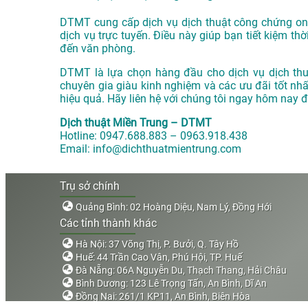
DTMT cung cấp dịch vụ dịch thuật công chứng onli
dịch vụ trực tuyến. Điều này giúp bạn tiết kiệm thờ
đến văn phòng.
DTMT là lựa chọn hàng đầu cho dịch vụ dịch thuậ
chuyên gia giàu kinh nghiệm và các ưu đãi tốt nh
hiệu quả. Hãy liên hệ với chúng tôi ngay hôm nay để
Dịch thuật Miền Trung – DTMT
Hotline: 0947.688.883 – 0963.918.438
Email: info@dichthuatmientrung.com
Trụ sở chính
Quảng Bình: 02 Hoàng Diệu, Nam Lý, Đồng Hới
Các tỉnh thành khác
Hà Nội: 37 Võng Thị, P. Bưởi, Q. Tây Hồ
Huế: 44 Trần Cao Vân, Phú Hội, TP. Huế
Đà Nẵng: 06A Nguyễn Du, Thạch Thang, Hải Châu
Bình Dương: 123 Lê Trọng Tấn, An Bình, Dĩ An
Đồng Nai: 261/1 KP11, An Bình, Biên Hòa