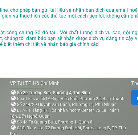
ne, cho phép bạn gửi tài liệu và nhận bản dịch qua email hoặ
i gian và thực hiện các thủ tục một cách tiện lợi, không cần phả
t công chứng Sổ đỏ tại . Với chất lượng dịch vụ cao, đội ng
ất, chúng tôi đảm bảo bạn sẽ nhận được dịch vụ đáng tin cậy v
 biết thêm chi tiết và nhận báo giá chính xác!
VP Tại TP. Hồ Chí Minh
The
Số 29 Trường Sơn, Phường 4, Tân Bình
Pearl Plaza, 561A Điện Biên Phủ, Phường 25, Bình Thạnh
Số 244/29 Huỳnh Văn Bánh, Phường 11, Phú Nhuận
L17-11, Tầng 17, Tòa nhà Vincom Center, 72 Lê Thánh
Tôn, Bến Nghé, Quận 1
Số 44 Tạ Quang Bửu, Phường 1, Quận 8
C10, Rio Vista, 72 Dương Đình Hội, Phước Long B, TP. Thủ
Đức