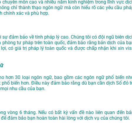
độ chuyên môn cao và nhiều năm kinh nghiệm trong lĩnh vực dịc
hông chỉ thành thạo ngôn ngữ mà còn hiểu rõ các yêu cầu phá
ch chính xác và phù hợp.
sự đảm bảo về tính pháp lý cao. Chúng tôi có đội ngũ biên dịc
à phòng tư pháp trên toàn quốc, đảm bảo rằng bản dịch của bạ
i, có giá trị pháp lý toàn quốc và được chấp nhận khi xin vis
gữ
ho hơn 30 loại ngôn ngữ, bao gồm các ngôn ngữ phổ biến nh
t phổ biến hơn. Điều này đảm bảo rằng dù bạn cần dịch Sổ đỏ t
 mọi nhu cầu của bạn.
ong vòng 6 tháng. Nếu có bất kỳ vấn đề nào liên quan đến bả
 để đảm bảo bạn hoàn toàn hài lòng với dịch vụ của chúng tôi.