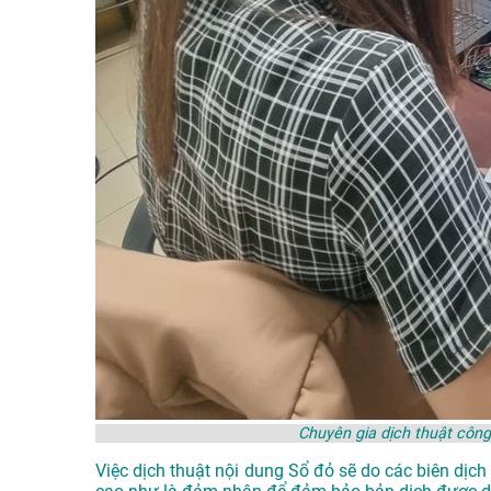
Chuyên gia dịch thuật côn
Việc dịch thuật nội dung Sổ đỏ sẽ do các biên dịc