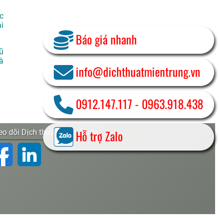
c
i
Báo giá nhanh
ũ
à
info@dichthuatmientrung.vn
0912.147.117
-
0963.918.438
Hỗ trợ Zalo
o dõi Dịch thuật Miền Trung