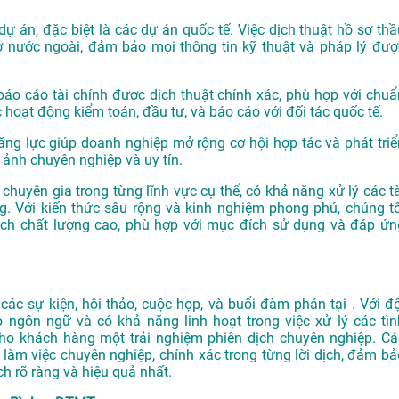
dự án, đặc biệt là các dự án quốc tế. Việc dịch thuật hồ sơ thầ
ở nước ngoài, đảm bảo mọi thông tin kỹ thuật và pháp lý đượ
o cáo tài chính được dịch thuật chính xác, phù hợp với chuẩ
 hoạt động kiểm toán, đầu tư, và báo cáo với đối tác quốc tế.
ăng lực giúp doanh nghiệp mở rộng cơ hội hợp tác và phát triể
 ảnh chuyên nghiệp và uy tín.
chuyên gia trong từng lĩnh vực cụ thể, có khả năng xử lý các tà
. Với kiến thức sâu rộng và kinh nghiệm phong phú, chúng tô
h chất lượng cao, phù hợp với mục đích sử dụng và đáp ứn
ác sự kiện, hội thảo, cuộc họp, và buổi đàm phán tại . Với độ
o ngôn ngữ và có khả năng linh hoạt trong việc xử lý các tìn
o khách hàng một trải nghiệm phiên dịch chuyên nghiệp. Cá
làm việc chuyên nghiệp, chính xác trong từng lời dịch, đảm bả
h rõ ràng và hiệu quả nhất.