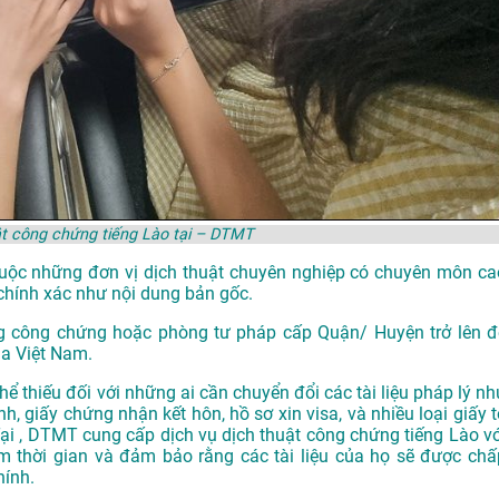
ật công chứng tiếng Lào tại – DTMT
thuộc những đơn vị dịch thuật chuyên nghiệp có chuyên môn ca
chính xác như nội dung bản gốc.
g công chứng hoặc phòng tư pháp cấp Quận/ Huyện trở lên đ
ủa Việt Nam.
hể thiếu đối với những ai cần chuyển đổi các tài liệu pháp lý nh
h, giấy chứng nhận kết hôn, hồ sơ xin visa, và nhiều loại giấy t
 Tại , DTMT cung cấp dịch vụ dịch thuật công chứng tiếng Lào vớ
ệm thời gian và đảm bảo rằng các tài liệu của họ sẽ được chấ
hính.