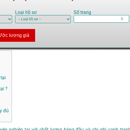
Loại hồ sơ
Số trang
Ước lượng giá
tại
ại ?
y đủ
ên nghiệp tại với chất lượng hàng đầu và chi phí cạnh tranh