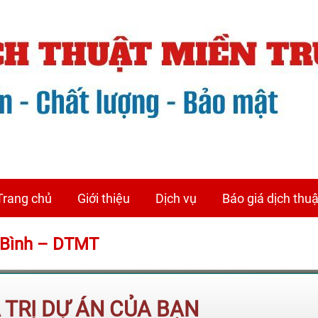
Trang chủ
Giới thiệu
Dịch vụ
Báo giá dịch thuậ
n Bình – DTMT
Á TRỊ DỰ ÁN CỦA BẠN