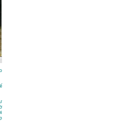
o
ể
ư
ờ
i
p