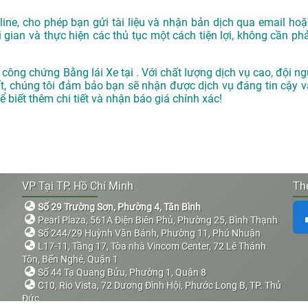
ne, cho phép bạn gửi tài liệu và nhận bản dịch qua email hoặ
i gian và thực hiện các thủ tục một cách tiện lợi, không cần phả
công chứng Bằng lái Xe tại . Với chất lượng dịch vụ cao, đội ng
ất, chúng tôi đảm bảo bạn sẽ nhận được dịch vụ đáng tin cậy v
 biết thêm chi tiết và nhận báo giá chính xác!
VP Tại TP. Hồ Chí Minh
The
Số 29 Trường Sơn, Phường 4, Tân Bình
Pearl Plaza, 561A Điện Biên Phủ, Phường 25, Bình Thạnh
Số 244/29 Huỳnh Văn Bánh, Phường 11, Phú Nhuận
L17-11, Tầng 17, Tòa nhà Vincom Center, 72 Lê Thánh
Tôn, Bến Nghé, Quận 1
Số 44 Tạ Quang Bửu, Phường 1, Quận 8
C10, Rio Vista, 72 Dương Đình Hội, Phước Long B, TP. Thủ
Đức