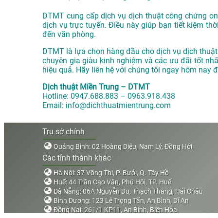
DTMT cung cấp dịch vụ dịch thuật công chứng onli
dịch vụ trực tuyến. Điều này giúp bạn tiết kiệm thờ
đến văn phòng.
DTMT là lựa chọn hàng đầu cho dịch vụ dịch thuật 
chuyên gia giàu kinh nghiệm và các ưu đãi tốt nh
hiệu quả. Hãy liên hệ với chúng tôi ngay hôm nay để
Dịch thuật Miền Trung – DTMT
Hotline: 0947.688.883 – 0963.918.438
Email: info@dichthuatmientrung.com
Trụ sở chính
Quảng Bình: 02 Hoàng Diệu, Nam Lý, Đồng Hới
Các tỉnh thành khác
Hà Nội: 37 Võng Thị, P. Bưởi, Q. Tây Hồ
Huế: 44 Trần Cao Vân, Phú Hội, TP. Huế
Đà Nẵng: 06A Nguyễn Du, Thạch Thang, Hải Châu
Bình Dương: 123 Lê Trọng Tấn, An Bình, Dĩ An
Đồng Nai: 261/1 KP11, An Bình, Biên Hòa