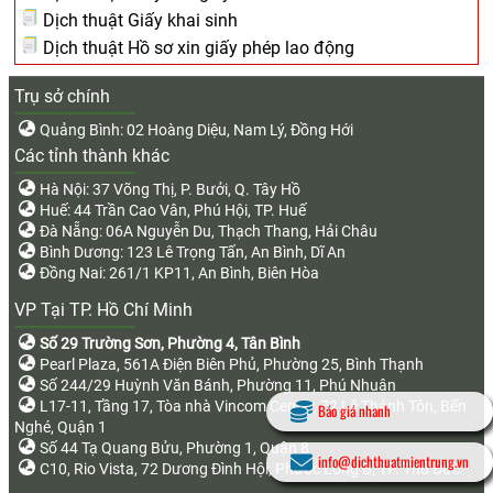
Dịch thuật Giấy khai sinh
Dịch thuật Hồ sơ xin giấy phép lao động
Trụ sở chính
Quảng Bình: 02 Hoàng Diệu, Nam Lý, Đồng Hới
Các tỉnh thành khác
Hà Nội: 37 Võng Thị, P. Bưởi, Q. Tây Hồ
Huế: 44 Trần Cao Vân, Phú Hội, TP. Huế
Đà Nẵng: 06A Nguyễn Du, Thạch Thang, Hải Châu
Bình Dương: 123 Lê Trọng Tấn, An Bình, Dĩ An
Đồng Nai: 261/1 KP11, An Bình, Biên Hòa
VP Tại TP. Hồ Chí Minh
Số 29 Trường Sơn, Phường 4, Tân Bình
Pearl Plaza, 561A Điện Biên Phủ, Phường 25, Bình Thạnh
Số 244/29 Huỳnh Văn Bánh, Phường 11, Phú Nhuận
L17-11, Tầng 17, Tòa nhà Vincom Center, 72 Lê Thánh Tôn, Bến
Báo giá nhanh
Nghé, Quận 1
Số 44 Tạ Quang Bửu, Phường 1, Quận 8
info@dichthuatmientrung.vn
C10, Rio Vista, 72 Dương Đình Hội, Phước Long B, TP. Thủ Đức