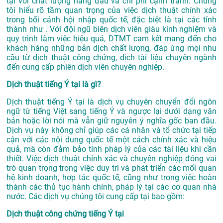
tại với chất lượng hàng đầu và chi phí cạnh tranh. Chúng
tôi hiểu rõ tầm quan trọng của việc dịch thuật chính xác
trong bối cảnh hội nhập quốc tế, đặc biệt là tại các tỉnh
thành như . Với đội ngũ biên dịch viên giàu kinh nghiệm và
quy trình làm việc hiệu quả, DTMT cam kết mang đến cho
khách hàng những bản dịch chất lượng, đáp ứng mọi nhu
cầu từ dịch thuật công chứng, dịch tài liệu chuyên ngành
đến cung cấp phiên dịch viên chuyên nghiệp.
Dịch thuật tiếng Ý tại là gì?
Dịch thuật tiếng Ý tại là dịch vụ chuyên chuyển đổi ngôn
ngữ từ tiếng Việt sang tiếng Ý và ngược lại dưới dạng văn
bản hoặc lời nói mà vẫn giữ nguyên ý nghĩa gốc ban đầu.
Dịch vụ này không chỉ giúp các cá nhân và tổ chức tại tiếp
cận với các nội dung quốc tế một cách chính xác và hiệu
quả, mà còn đảm bảo tính pháp lý của các tài liệu khi cần
thiết. Việc dịch thuật chính xác và chuyên nghiệp đóng vai
trò quan trọng trong việc duy trì và phát triển các mối quan
hệ kinh doanh, hợp tác quốc tế, cũng như trong việc hoàn
thành các thủ tục hành chính, pháp lý tại các cơ quan nhà
nước. Các dịch vụ chúng tôi cung cấp tại bao gồm:
Dịch thuật công chứng tiếng Ý tại