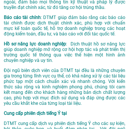
ngoài, đảm bảo mọi thông tin kỹ thuật và pháp lý được
truyền đạt chính xác, từ đó tăng cơ hội trúng thầu.
Báo cáo tài chính
: DTMT giúp đảm bảo rằng các báo cáo
tài chính được dịch thuật chính xác, phù hợp với chuẩn
mực kế toán quốc tế, hỗ trợ doanh nghiệp trong các hoạt
động kiểm toán, đầu tư, và báo cáo với đối tác quốc tế.
Hồ sơ năng lực doanh nghiệp
: Dịch thuật hồ sơ năng lực
giúp doanh nghiệp mở rộng cơ hội hợp tác và phát triển thị
trường quốc tế thông qua việc thể hiện một hình ảnh
chuyên nghiệp và uy tín.
Đội ngũ biên dịch viên của DTMT tại đều là những chuyên
gia trong từng lĩnh vực cụ thể, có khả năng xử lý các tài liệu
phức tạp một cách chuẩn xác và nhanh chóng. Với kiến
thức sâu rộng và kinh nghiệm phong phú, chúng tôi cam
kết mang đến cho khách hàng những bản dịch chất lượng
cao, phù hợp với mục đích sử dụng và đáp ứng được các
yêu cầu khắt khe của từng loại tài liệu.
Cung cấp phiên dịch tiếng Ý tại
DTMT cung cấp dịch vụ phiên dịch tiếng Ý cho các sự kiện,
hội thảo, cuộc họp, và buổi đàm phán tại . Với đội ngũ