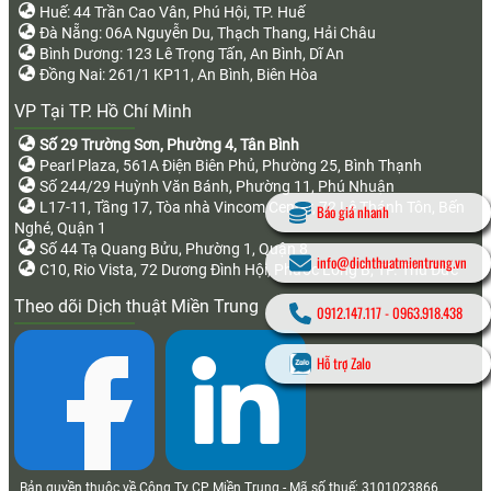
Huế: 44 Trần Cao Vân, Phú Hội, TP. Huế
Đà Nẵng: 06A Nguyễn Du, Thạch Thang, Hải Châu
Bình Dương: 123 Lê Trọng Tấn, An Bình, Dĩ An
Đồng Nai: 261/1 KP11, An Bình, Biên Hòa
VP Tại TP. Hồ Chí Minh
Số 29 Trường Sơn, Phường 4, Tân Bình
Pearl Plaza, 561A Điện Biên Phủ, Phường 25, Bình Thạnh
Số 244/29 Huỳnh Văn Bánh, Phường 11, Phú Nhuận
L17-11, Tầng 17, Tòa nhà Vincom Center, 72 Lê Thánh Tôn, Bến
Báo giá nhanh
Nghé, Quận 1
Số 44 Tạ Quang Bửu, Phường 1, Quận 8
info@dichthuatmientrung.vn
C10, Rio Vista, 72 Dương Đình Hội, Phước Long B, TP. Thủ Đức
Theo dõi Dịch thuật Miền Trung
0912.147.117
-
0963.918.438
Hỗ trợ Zalo
Bản quyền thuộc về Công Ty CP Miền Trung - Mã số thuế: 3101023866