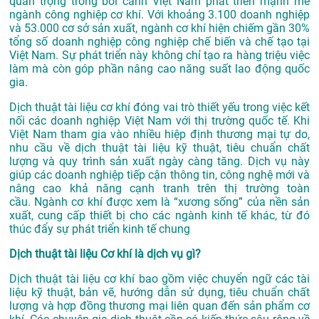
quan trọng trong bối cảnh Việt Nam phát triển mạnh mẽ
ngành công nghiệp cơ khí. Với khoảng 3.100 doanh nghiệp
và 53.000 cơ sở sản xuất, ngành cơ khí hiện chiếm gần 30%
tổng số doanh nghiệp công nghiệp chế biến và chế tạo tại
Việt Nam
.
Sự phát triển này không chỉ tạo ra hàng triệu việc
làm mà còn góp phần nâng cao năng suất lao động quốc
gia.
Dịch thuật tài liệu cơ khí đóng vai trò thiết yếu trong việc kết
nối các doanh nghiệp Việt Nam với thị trường quốc tế. Khi
Việt Nam tham gia vào nhiều hiệp định thương mại tự do,
nhu cầu về dịch thuật tài liệu kỹ thuật, tiêu chuẩn chất
lượng và quy trình sản xuất ngày càng tăng. Dịch vụ này
giúp các doanh nghiệp tiếp cận thông tin, công nghệ mới và
nâng cao khả năng cạnh tranh trên thị trường toàn
cầu
.
Ngành cơ khí được xem là “xương sống” của nền sản
xuất, cung cấp thiết bị cho các ngành kinh tế khác, từ đó
thúc đẩy sự phát triển kinh tế chung
Dịch thuật tài liệu Cơ khí là dịch vụ gì?
Dịch thuật tài liệu cơ khí bao gồm việc chuyển ngữ các tài
liệu kỹ thuật, bản vẽ, hướng dẫn sử dụng, tiêu chuẩn chất
lượng và hợp đồng thương mại liên quan đến sản phẩm cơ