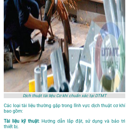
Dịch thuật tài liệu Cơ khí chuẩn xác tại DTMT
Các loại tài liệu thường gặp trong lĩnh vực dịch thuật cơ khí
bao gồm:
Tài liệu kỹ thuật
: Hướng dẫn lắp đặt, sử dụng và bảo trì
thiết bị.