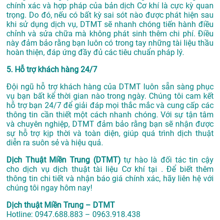
chính xác và hợp pháp của bản dịch Cơ khí là cực kỳ quan
trọng. Do đó, nếu có bất kỳ sai sót nào được phát hiện sau
khi sử dụng dịch vụ, DTMT sẽ nhanh chóng tiến hành điều
chỉnh và sửa chữa mà không phát sinh thêm chi phí. Điều
này đảm bảo rằng bạn luôn có trong tay những tài liệu thầu
hoàn thiện, đáp ứng đầy đủ các tiêu chuẩn pháp lý.
5. Hỗ trợ khách hàng 24/7
Đội ngũ hỗ trợ khách hàng của DTMT luôn sẵn sàng phục
vụ bạn bất kể thời gian nào trong ngày. Chúng tôi cam kết
hỗ trợ bạn 24/7 để giải đáp mọi thắc mắc và cung cấp các
thông tin cần thiết một cách nhanh chóng. Với sự tận tâm
và chuyên nghiệp, DTMT đảm bảo rằng bạn sẽ nhận được
sự hỗ trợ kịp thời và toàn diện, giúp quá trình dịch thuật
diễn ra suôn sẻ và hiệu quả.
Dịch Thuật Miền Trung (DTMT)
tự hào là đối tác tin cậy
cho dịch vụ dịch thuật tài liệu Cơ khí tại . Để biết thêm
thông tin chi tiết và nhận báo giá chính xác, hãy liên hệ với
chúng tôi ngay hôm nay!
Dịch thuật Miền Trung – DTMT
Hotline: 0947.688.883 – 0963.918.438