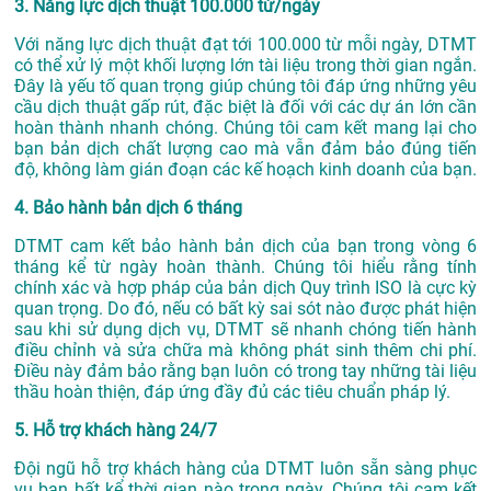
3. Năng lực dịch thuật 100.000 từ/ngày
Với năng lực dịch thuật đạt tới 100.000 từ mỗi ngày, DTMT
có thể xử lý một khối lượng lớn tài liệu trong thời gian ngắn.
Đây là yếu tố quan trọng giúp chúng tôi đáp ứng những yêu
cầu dịch thuật gấp rút, đặc biệt là đối với các dự án lớn cần
hoàn thành nhanh chóng. Chúng tôi cam kết mang lại cho
bạn bản dịch chất lượng cao mà vẫn đảm bảo đúng tiến
độ, không làm gián đoạn các kế hoạch kinh doanh của bạn.
4. Bảo hành bản dịch 6 tháng
DTMT cam kết bảo hành bản dịch của bạn trong vòng 6
tháng kể từ ngày hoàn thành. Chúng tôi hiểu rằng tính
chính xác và hợp pháp của bản dịch Quy trình ISO là cực kỳ
quan trọng. Do đó, nếu có bất kỳ sai sót nào được phát hiện
sau khi sử dụng dịch vụ, DTMT sẽ nhanh chóng tiến hành
điều chỉnh và sửa chữa mà không phát sinh thêm chi phí.
Điều này đảm bảo rằng bạn luôn có trong tay những tài liệu
thầu hoàn thiện, đáp ứng đầy đủ các tiêu chuẩn pháp lý.
5. Hỗ trợ khách hàng 24/7
Đội ngũ hỗ trợ khách hàng của DTMT luôn sẵn sàng phục
vụ bạn bất kể thời gian nào trong ngày. Chúng tôi cam kết