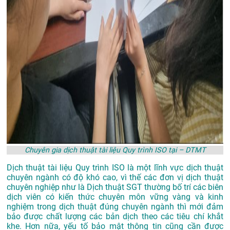
Chuyên gia dịch thuật tài liệu Quy trình ISO tại – DTMT
Dịch thuật tài liệu Quy trình ISO là một lĩnh vực dịch thuật
chuyên ngành có độ khó cao, vì thế các đơn vị dịch thuật
chuyên nghiệp như là
Dịch thuật SGT
thường bố trí các biên
dịch viên có kiến thức chuyên môn vững vàng và kinh
nghiệm trong dịch thuật đúng chuyên ngành thì mới đảm
bảo được chất lượng các bản dịch theo các tiêu chí khắt
khe. Hơn nữa, yếu tố bảo mật thông tin cũng cần được