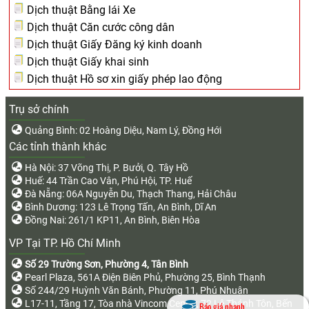
Dịch thuật Bằng lái Xe
Dịch thuật Căn cước công dân
Dịch thuật Giấy Đăng ký kinh doanh
Dịch thuật Giấy khai sinh
Dịch thuật Hồ sơ xin giấy phép lao động
Trụ sở chính
Quảng Bình: 02 Hoàng Diệu, Nam Lý, Đồng Hới
Các tỉnh thành khác
Hà Nội: 37 Võng Thị, P. Bưởi, Q. Tây Hồ
Huế: 44 Trần Cao Vân, Phú Hội, TP. Huế
Đà Nẵng: 06A Nguyễn Du, Thạch Thang, Hải Châu
Bình Dương: 123 Lê Trọng Tấn, An Bình, Dĩ An
Đồng Nai: 261/1 KP11, An Bình, Biên Hòa
VP Tại TP. Hồ Chí Minh
Số 29 Trường Sơn, Phường 4, Tân Bình
Pearl Plaza, 561A Điện Biên Phủ, Phường 25, Bình Thạnh
Số 244/29 Huỳnh Văn Bánh, Phường 11, Phú Nhuận
L17-11, Tầng 17, Tòa nhà Vincom Center, 72 Lê Thánh Tôn, Bến
Báo giá nhanh