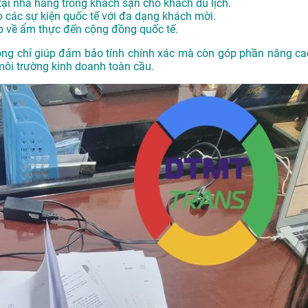
tại nhà hàng trong khách sạn cho khách du lịch.
o các sự kiện quốc tế với đa dạng khách mời.
ệp về ẩm thực đến cộng đồng quốc tế.
hông chỉ giúp đảm bảo tính chính xác mà còn góp phần nâng ca
môi trường kinh doanh toàn cầu.