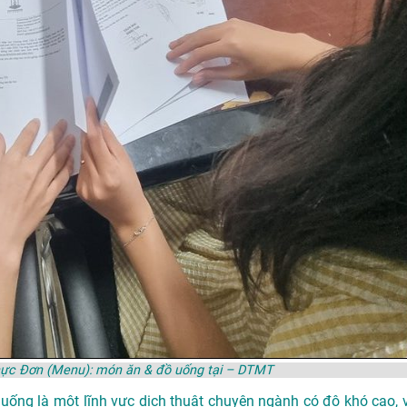
 Thực Đơn (Menu): món ăn & đồ uống tại – DTMT
uống là một lĩnh vực dịch thuật chuyên ngành có độ khó cao, v