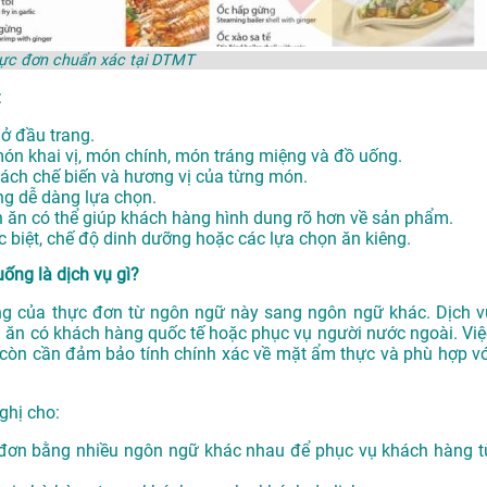
hực đơn chuẩn xác tại DTMT
:
 ở đầu trang.
món khai vị, món chính, món tráng miệng và đồ uống.
cách chế biến và hương vị của từng món.
ng dễ dàng lựa chọn.
 ăn có thể giúp khách hàng hình dung rõ hơn về sản phẩm.
ặc biệt, chế độ dinh dưỡng hoặc các lựa chọn ăn kiêng.
ống là dịch vụ gì?
ung của thực đơn từ ngôn ngữ này sang ngôn ngữ khác. Dịch v
n ăn có khách hàng quốc tế hoặc phục vụ người nước ngoài. Việ
 còn cần đảm bảo tính chính xác về mặt ẩm thực và phù hợp vớ
ghị cho:
 đơn bằng nhiều ngôn ngữ khác nhau để phục vụ khách hàng t