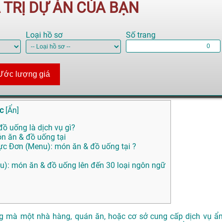
Á TRỊ DỰ ÁN CỦA BẠN
Loại hồ sơ
Số trang
Ước lượng giá
c
[
Ẩn
]
ồ uống là dịch vụ gì?
ón ăn & đồ uống tại
hực Đơn (Menu): món ăn & đồ uống tại ?
enu): món ăn & đồ uống lên đến 30 loại ngôn ngữ
ống mà một nhà hàng, quán ăn, hoặc cơ sở cung cấp dịch vụ ẩ