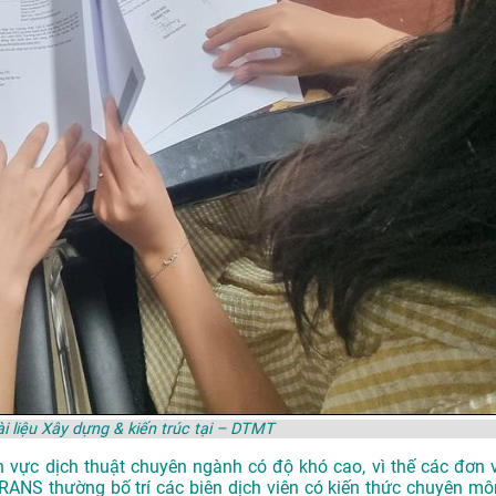
ài liệu Xây dựng & kiến trúc tại – DTMT
ĩnh vực dịch thuật chuyên ngành có độ khó cao, vì thế các đơn v
ATRANS
thường bố trí các biên dịch viên có kiến thức chuyên mô