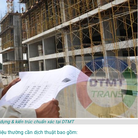
y dựng & kiến trúc chuẩn xác tại DTMT
 liệu thường cần dịch thuật bao gồm: