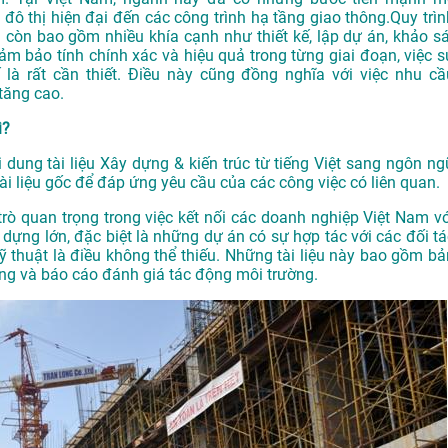
đô thị hiện
đại đến các công
trình hạ tầng
giao thông.
Quy trìn
 còn bao
gồm nhiều kh
ía cạnh như thiế
t kế, lập dự án
, khảo s
đảm
bảo tính chín
h xác và hiệu
quả trong từng
giai đoạn, việc
s
 là rất
cần thiết. Điều
này cũng đồng
nghĩa với việc
nhu cầ
tăng cao.
ì?
i dung tài liệu Xây dựng & kiến trúc từ tiếng Việt sang ngôn ng
i liệu gốc để đáp ứng yêu cầu của các công việc có liên quan.
 trò quan trọng trong việc kết nối các doanh nghiệp Việt Nam vớ
 dựng lớn, đặc biệt là những dự án có sự hợp tác với các đối tá
 kỹ thuật là điều không thể thiếu. Những tài liệu này bao gồm bả
ượng và báo cáo đánh giá tác động môi trường.