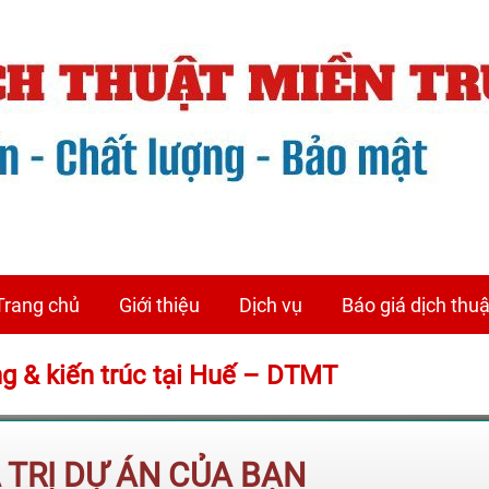
Trang chủ
Giới thiệu
Dịch vụ
Báo giá dịch thuậ
ựng & kiến trúc tại Huế – DTMT
Á TRỊ DỰ ÁN CỦA BẠN