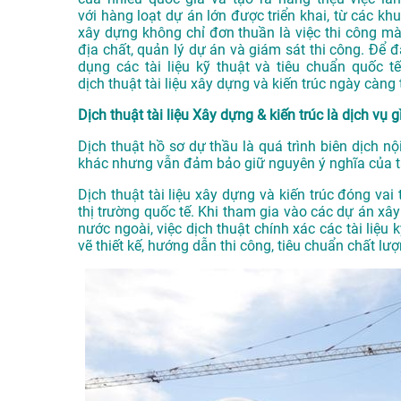
với
hàng loạt dự
án lớn được triể
n khai, từ các
khu 
xây dựng khôn
g chỉ đơn thu
ần là việc thi
công mà
địa
chất, quản lý
dự án và giám sát
thi công. Để 
dụng các tài
liệu kỹ thuậ
t và tiêu chuẩ
n quốc tế
dịch
thuật tài liệu
xây dựng và kiến
trúc ngày càng
Dịch thuật tài liệu Xây dựng & kiến trúc là dịch vụ g
Dịch thuật hồ sơ dự thầu là quá trình biên dịch nộ
khác nhưng vẫn đảm bảo giữ nguyên ý nghĩa của tà
Dịch thuật tài liệu xây dựng và kiến trúc đóng vai
thị trường quốc tế. Khi tham gia vào các dự án xây
nước ngoài, việc dịch thuật chính xác các tài liệu
vẽ thiết kế, hướng dẫn thi công, tiêu chuẩn chất l