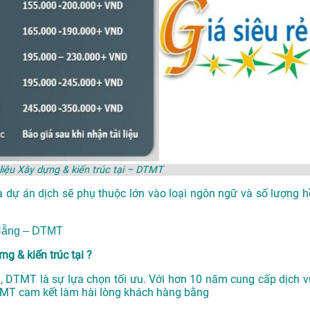
 liệu Xây dựng & kiến trúc tại – DTMT
a dự án dịch sẽ phụ thuộc lớn vào loại ngôn ngữ và số lượng h
à Nẵng – DTMT
g & kiến trúc tại ?
ại , DTMT là sự lựa chọn tối ưu. Với hơn 10 năm cung cấp dịch v
TMT cam kết làm hài lòng khách hàng bằng