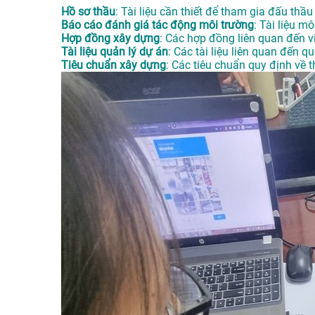
Hồ sơ thầu
: Tài liệu cần thiết để tham gia đấu thầ
Báo cáo đánh giá tác động môi trường
: Tài liệu 
Hợp đồng xây dựng
: Các hợp đồng liên quan đến v
Tài liệu quản lý dự án
: Các tài liệu liên quan đến q
Tiêu chuẩn xây dựng
: Các tiêu chuẩn quy định về t