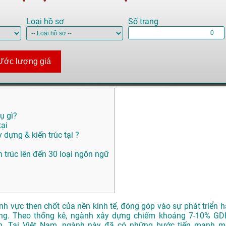
Loại hồ sơ
Số trang
Ước lượng giá
ụ gì?
tại
 dựng & kiến trúc tại ?
ến trúc lên đến 30 loại ngôn ngữ
ĩnh vực then
chốt của nền
kinh tế, đóng
góp vào sự phát
triển h
ng
. Theo thống kê
, ngành xây dựng
chiếm khoảng
7-10% GD
m
. Tại Việt Nam
, ngành này đã
có những bước
tiến mạnh m