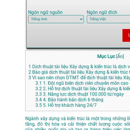
Ngôn ngữ nguồn
Ngôn ngữ đích
Mục Lục
[
Ẩn
]
1
Dịch thuật tài liệu Xây dựng & kiến trúc là dịch v
2
Báo giá dịch thuật tài liệu Xây dựng & kiến trúc 
3
Vì sao nên chọn DTMT để dịch thuật tài liệu Xây
3.1
1. Đội ngũ biên dịch viên chuyên môn cao
3.2
2. Hỗ trợ dịch thuật tài liệu Xây dựng & ki
3.3
3. Năng lực dịch thuật 100.000 từ/ngày
3.4
4. Bảo hành bản dịch 6 tháng
3.5
5. Hỗ trợ khách hàng 24/7
Ngành xây dựng
và kiến trúc là
một trong nhữn
g l
tầng
, đô thị hóa và
cải thiện chất
lượng cuộc số
của
nhiều quốc gia
và tạo ra hàng
triệu việc là