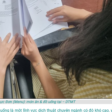
 Thực Đơn (Menu): món ăn & đồ uống tại – DTMT
uống là một lĩnh vực dịch thuật chuyên ngành có độ khó cao, v