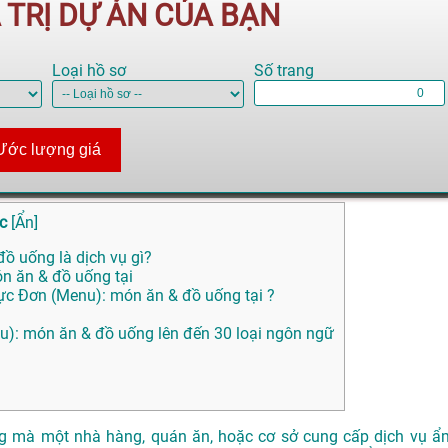
Á TRỊ DỰ ÁN CỦA BẠN
Loại hồ sơ
Số trang
Ước lượng giá
c
[
Ẩn
]
ồ uống là dịch vụ gì?
ón ăn & đồ uống tại
hực Đơn (Menu): món ăn & đồ uống tại ?
enu): món ăn & đồ uống lên đến 30 loại ngôn ngữ
ống mà một nhà hàng, quán ăn, hoặc cơ sở cung cấp dịch vụ ẩ