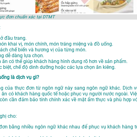
hực đơn chuẩn xác tại DTMT
:
 ở đầu trang.
món khai vị, món chính, món tráng miệng và đồ uống.
cách chế biến và hương vị của từng món.
ng dễ dàng lựa chọn.
 ăn có thể giúp khách hàng hình dung rõ hơn về sản phẩm.
ặc biệt, chế độ dinh dưỡng hoặc các lựa chọn ăn kiêng.
ống là dịch vụ gì?
ung của thực đơn từ ngôn ngữ này sang ngôn ngữ khác. Dịch v
n ăn có khách hàng quốc tế hoặc phục vụ người nước ngoài. Việ
 còn cần đảm bảo tính chính xác về mặt ẩm thực và phù hợp vớ
ghị cho:
 đơn bằng nhiều ngôn ngữ khác nhau để phục vụ khách hàng t