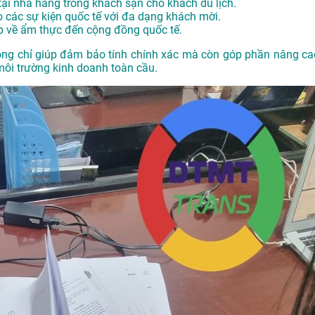
tại nhà hàng trong khách sạn cho khách du lịch.
o các sự kiện quốc tế với đa dạng khách mời.
ệp về ẩm thực đến cộng đồng quốc tế.
hông chỉ giúp đảm bảo tính chính xác mà còn góp phần nâng ca
môi trường kinh doanh toàn cầu.