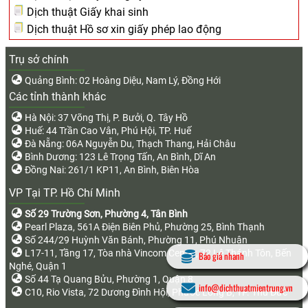
Dịch thuật Giấy khai sinh
Dịch thuật Hồ sơ xin giấy phép lao động
Trụ sở chính
Quảng Bình: 02 Hoàng Diệu, Nam Lý, Đồng Hới
Các tỉnh thành khác
Hà Nội: 37 Võng Thị, P. Bưởi, Q. Tây Hồ
Huế: 44 Trần Cao Vân, Phú Hội, TP. Huế
Đà Nẵng: 06A Nguyễn Du, Thạch Thang, Hải Châu
Bình Dương: 123 Lê Trọng Tấn, An Bình, Dĩ An
Đồng Nai: 261/1 KP11, An Bình, Biên Hòa
VP Tại TP. Hồ Chí Minh
Số 29 Trường Sơn, Phường 4, Tân Bình
Pearl Plaza, 561A Điện Biên Phủ, Phường 25, Bình Thạnh
Số 244/29 Huỳnh Văn Bánh, Phường 11, Phú Nhuận
L17-11, Tầng 17, Tòa nhà Vincom Center, 72 Lê Thánh Tôn, Bến
Báo giá nhanh
Nghé, Quận 1
Số 44 Tạ Quang Bửu, Phường 1, Quận 8
info@dichthuatmientrung.vn
C10, Rio Vista, 72 Dương Đình Hội, Phước Long B, TP. Thủ Đức