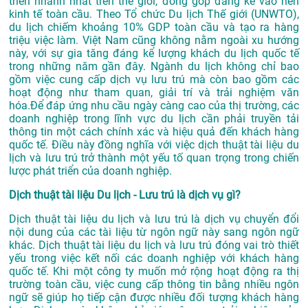
triển nhanh nhất trên thế giới, đóng góp đáng kể vào nền
kinh tế toàn cầu. Theo Tổ chức Du lịch Thế giới (UNWTO),
du lịch chiếm khoảng 10% GDP toàn cầu và tạo ra hàng
triệu việc làm. Việt Nam cũng không nằm ngoài xu hướng
này, với sự gia tăng đáng kể lượng khách du lịch quốc tế
trong những năm gần đây. Ngành du lịch không chỉ bao
gồm việc cung cấp dịch vụ lưu trú mà còn bao gồm các
hoạt động như tham quan, giải trí và trải nghiệm văn
hóa.Để đáp ứng nhu cầu ngày càng cao của thị trường, các
doanh nghiệp trong lĩnh vực du lịch cần phải truyền tải
thông tin một cách chính xác và hiệu quả đến khách hàng
quốc tế. Điều này đồng nghĩa với việc dịch thuật tài liệu du
lịch và lưu trú trở thành một yếu tố quan trọng trong chiến
lược phát triển của doanh nghiệp.
Dịch thuật tài liệu Du lịch - Lưu trú là dịch vụ gì?
Dịch thuật tài liệu du lịch và lưu trú là dịch vụ chuyển đổi
nội dung của các tài liệu từ ngôn ngữ này sang ngôn ngữ
khác. Dịch thuật tài liệu du lịch và lưu trú đóng vai trò thiết
yếu trong việc kết nối các doanh nghiệp với khách hàng
quốc tế. Khi một công ty muốn mở rộng hoạt động ra thị
trường toàn cầu, việc cung cấp thông tin bằng nhiều ngôn
ngữ sẽ giúp họ tiếp cận được nhiều đối tượng khách hàng