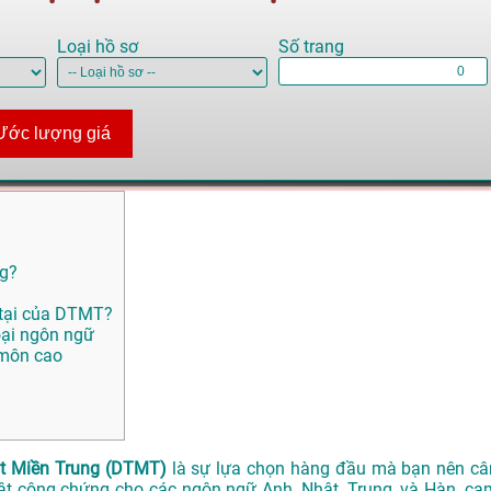
Loại hồ sơ
Số trang
Ước lượng giá
ng?
 tại của DTMT?
oại ngôn ngữ
 môn cao
t Miền Trung (DTMT)
là sự lựa chọn hàng đầu mà bạn nên câ
uật công chứng cho các ngôn ngữ Anh, Nhật, Trung, và Hàn, ca