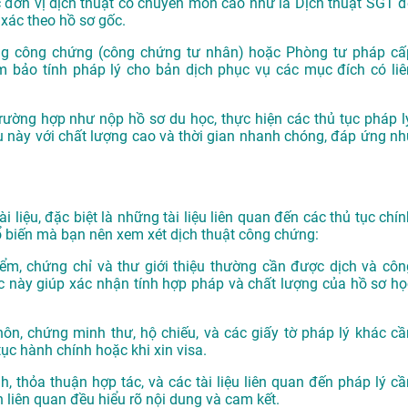
c đơn vị dịch thuật có chuyên môn cao như là
Dịch thuật SGT
đ
xác theo hồ sơ gốc.
ng công chứng (công chứng tư nhân) hoặc Phòng tư pháp cấ
 bảo tính pháp lý cho bản dịch phục vụ các mục đích có liê
rường hợp như nộp hồ sơ du học, thực hiện các thủ tục pháp lý
ụ này với chất lượng cao và thời gian nhanh chóng, đáp ứng nh
i liệu, đặc biệt là những tài liệu liên quan đến các thủ tục chí
phổ biến mà bạn nên xem xét dịch thuật công chứng:
ểm, chứng chỉ và thư giới thiệu thường cần được dịch và côn
c này giúp xác nhận tính hợp pháp và chất lượng của hồ sơ họ
hôn, chứng minh thư, hộ chiếu, và các giấy tờ pháp lý khác cầ
ục hành chính hoặc khi xin visa.
 thỏa thuận hợp tác, và các tài liệu liên quan đến pháp lý cầ
liên quan đều hiểu rõ nội dung và cam kết.