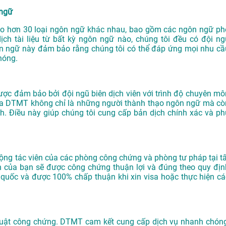
 ngữ
o hơn 30 loại ngôn ngữ khác nhau, bao gồm các ngôn ngữ ph
ịch tài liệu từ bất kỳ ngôn ngữ nào, chúng tôi đều có đội ng
ôn ngữ này đảm bảo rằng chúng tôi có thể đáp ứng mọi nhu cầ
hóng.
ược đảm bảo bởi đội ngũ biên dịch viên với trình độ chuyên mô
của DTMT không chỉ là những người thành thạo ngôn ngữ mà cò
nh. Điều này giúp chúng tôi cung cấp bản dịch chính xác và ph
 cộng tác viên của các phòng công chứng và phòng tư pháp tại tấ
h của bạn sẽ được công chứng thuận lợi và đúng theo quy địn
n quốc và được 100% chấp thuận khi xin visa hoặc thực hiện cá
 thuật công chứng. DTMT cam kết cung cấp dịch vụ nhanh chóng