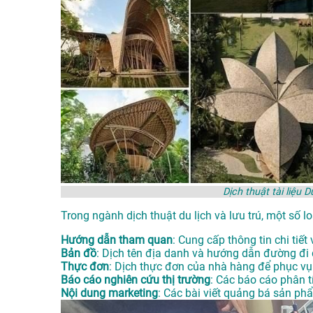
Dịch thuật tài liệu 
Trong ngành dịch thuật du lịch và lưu trú, một số l
Hướng dẫn tham quan
: Cung cấp thông tin chi tiế
Bản đồ
: Dịch tên địa danh và hướng dẫn đường đi 
Thực đơn
: Dịch thực đơn của nhà hàng để phục vụ
Báo cáo nghiên cứu thị trường
: Các báo cáo phân t
Nội dung marketing
: Các bài viết quảng bá sản ph