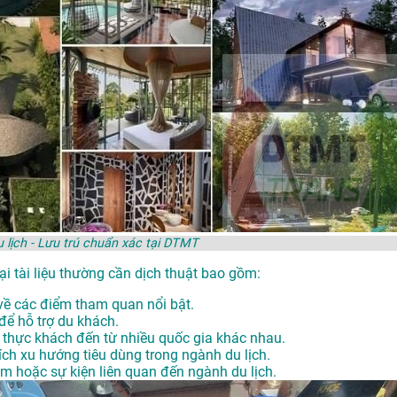
Du lịch - Lưu trú chuẩn xác tại DTMT
oại tài liệu thường cần dịch thuật bao gồm:
t về các điểm tham quan nổi bật.
để hỗ trợ du khách.
 thực khách đến từ nhiều quốc gia khác nhau.
ích xu hướng tiêu dùng trong ngành du lịch.
ẩm hoặc sự kiện liên quan đến ngành du lịch.