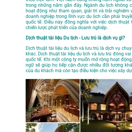
trong những năm gần đây. Ngành du lịch không c
hoạt động như tham quan, giải trí và trải nghiệm
doanh nghiệp trong lĩnh vực du lịch cần phải truy
quốc tế. Điều này đồng nghĩa với việc dịch thuật t
chiến lược phát triển của doanh nghiệp.
Dịch thuật tài liệu Du lịch - Lưu trú là dịch vụ gì?
Dịch thuật tài liệu du lịch và lưu trú là dịch vụ c
khác. Dịch thuật tài liệu du lịch và lưu trú đóng va
quốc tế. Khi một công ty muốn mở rộng hoạt động r
ngữ sẽ giúp họ tiếp cận được nhiều đối tượng kh
của du khách mà còn tạo điều kiện cho việc xây dự