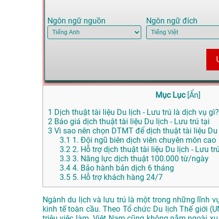
Ngôn ngữ nguồn
Ngôn ngữ đích
Mục Lục
[
Ẩn
]
1
Dịch thuật tài liệu Du lịch - Lưu trú là dịch vụ gì?
2
Báo giá dịch thuật tài liệu Du lịch - Lưu trú tại
3
Vì sao nên chọn DTMT để dịch thuật tài liệu Du lị
3.1
1. Đội ngũ biên dịch viên chuyên môn cao
3.2
2. Hỗ trợ dịch thuật tài liệu Du lịch - Lưu t
3.3
3. Năng lực dịch thuật 100.000 từ/ngày
3.4
4. Bảo hành bản dịch 6 tháng
3.5
5. Hỗ trợ khách hàng 24/7
Ngành du lịch và lưu trú là một trong những lĩnh v
kinh tế toàn cầu. Theo Tổ chức Du lịch Thế giới 
triệu việc làm. Việt Nam cũng không nằm ngoài xu 