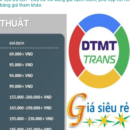
à bảng giá tham khảo: