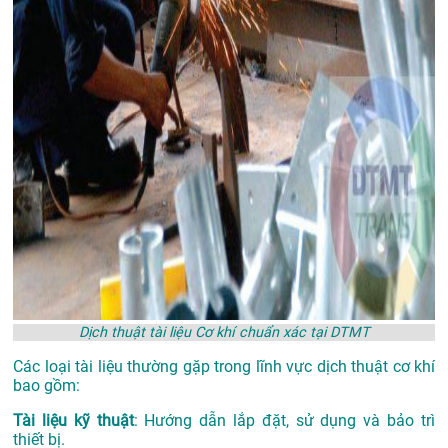
Dịch thuật tài liệu Cơ khí chuẩn xác tại DTMT
Các loại tài liệu thường gặp trong lĩnh vực dịch thuật cơ khí
bao gồm:
Tài liệu kỹ thuật
: Hướng dẫn lắp đặt, sử dụng và bảo trì
thiết bị.