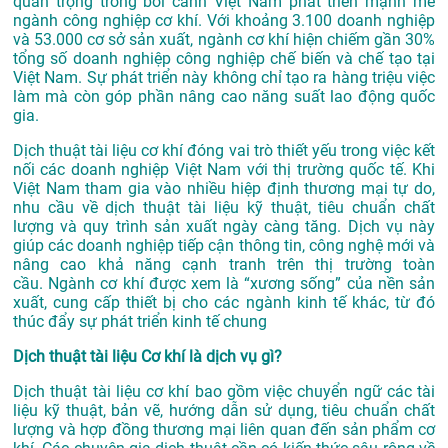
quan trọng trong bối cảnh Việt Nam phát triển mạnh mẽ
ngành công nghiệp cơ khí. Với khoảng 3.100 doanh nghiệp
và 53.000 cơ sở sản xuất, ngành cơ khí hiện chiếm gần 30%
tổng số doanh nghiệp công nghiệp chế biến và chế tạo tại
Việt Nam
.
Sự phát triển này không chỉ tạo ra hàng triệu việc
làm mà còn góp phần nâng cao năng suất lao động quốc
gia.
Dịch thuật tài liệu cơ khí đóng vai trò thiết yếu trong việc kết
nối các doanh nghiệp Việt Nam với thị trường quốc tế. Khi
Việt Nam tham gia vào nhiều hiệp định thương mại tự do,
nhu cầu về dịch thuật tài liệu kỹ thuật, tiêu chuẩn chất
lượng và quy trình sản xuất ngày càng tăng. Dịch vụ này
giúp các doanh nghiệp tiếp cận thông tin, công nghệ mới và
nâng cao khả năng cạnh tranh trên thị trường toàn
cầu
.
Ngành cơ khí được xem là “xương sống” của nền sản
xuất, cung cấp thiết bị cho các ngành kinh tế khác, từ đó
thúc đẩy sự phát triển kinh tế chung
Dịch thuật tài liệu Cơ khí là dịch vụ gì?
Dịch thuật tài liệu cơ khí bao gồm việc chuyển ngữ các tài
liệu kỹ thuật, bản vẽ, hướng dẫn sử dụng, tiêu chuẩn chất
lượng và hợp đồng thương mại liên quan đến sản phẩm cơ