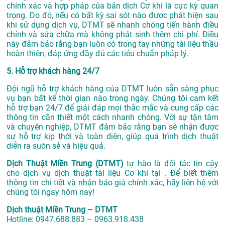
chính xác và hợp pháp của bản dịch Cơ khí là cực kỳ quan
trọng. Do đó, nếu có bất kỳ sai sót nào được phát hiện sau
khi sử dụng dịch vụ, DTMT sẽ nhanh chóng tiến hành điều
chỉnh và sửa chữa mà không phát sinh thêm chi phí. Điều
này đảm bảo rằng bạn luôn có trong tay những tài liệu thầu
hoàn thiện, đáp ứng đầy đủ các tiêu chuẩn pháp lý.
5. Hỗ trợ khách hàng 24/7
Đội ngũ hỗ trợ khách hàng của DTMT luôn sẵn sàng phục
vụ bạn bất kể thời gian nào trong ngày. Chúng tôi cam kết
hỗ trợ bạn 24/7 để giải đáp mọi thắc mắc và cung cấp các
thông tin cần thiết một cách nhanh chóng. Với sự tận tâm
và chuyên nghiệp, DTMT đảm bảo rằng bạn sẽ nhận được
sự hỗ trợ kịp thời và toàn diện, giúp quá trình dịch thuật
diễn ra suôn sẻ và hiệu quả.
Dịch Thuật Miền Trung (DTMT)
tự hào là đối tác tin cậy
cho dịch vụ dịch thuật tài liệu Cơ khí tại . Để biết thêm
thông tin chi tiết và nhận báo giá chính xác, hãy liên hệ với
chúng tôi ngay hôm nay!
Dịch thuật Miền Trung – DTMT
Hotline: 0947.688.883 – 0963.918.438