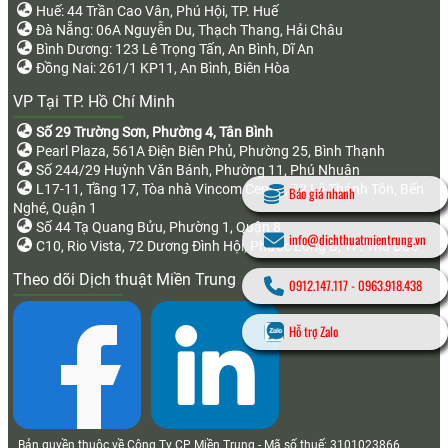
Huế: 44 Trần Cao Vân, Phú Hội, TP. Huế
Đà Nẵng: 06A Nguyễn Du, Thạch Thang, Hải Châu
Bình Dương: 123 Lê Trọng Tấn, An Bình, Dĩ An
Đồng Nai: 261/1 KP11, An Bình, Biên Hòa
VP Tại TP. Hồ Chí Minh
Số 29 Trường Sơn, Phường 4, Tân Bình
Pearl Plaza, 561A Điện Biên Phủ, Phường 25, Bình Thạnh
Số 244/29 Huỳnh Văn Bánh, Phường 11, Phú Nhuận
L17-11, Tầng 17, Tòa nhà Vincom Center, 72 Lê Thánh Tôn, Bến
Báo giá nhanh
Nghé, Quận 1
Số 44 Tạ Quang Bửu, Phường 1, Quận 8
info@dichthuatmientrung.vn
C10, Rio Vista, 72 Dương Đình Hội, Phước Long B, TP. Thủ Đức
Theo dõi Dịch thuật Miền Trung
0912.147.117
-
0963.918.438
Hỗ trợ Zalo
Bản quyền thuộc về Công Ty CP Miền Trung - Mã số thuế: 3101023866