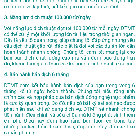
tài liệu Công nghệ thực phẩm của bạn sẽ được chuyển ngữ
chính xác và kịp thời, bất kể ngôn ngữ nguồn và đích.
3. Năng lực dịch thuật 100.000 từ/ngày
Với năng lực dịch thuật đạt tới 100.000 từ mỗi ngày, DTMT
có thể xử lý một khối lượng lớn tài liệu trong thời gian ngắn.
Đây là yếu tố quan trọng giúp chúng tôi đáp ứng những yêu
cầu dịch thuật gấp rút, đặc biệt là đối với các dự án lớn cần
hoàn thành nhanh chóng. Chúng tôi cam kết mang lại cho
bạn bản dịch chất lượng cao mà vẫn đảm bảo đúng tiến
độ, không làm gián đoạn các kế hoạch kinh doanh của bạn.
4. Bảo hành bản dịch 6 tháng
DTMT cam kết bảo hành bản dịch của bạn trong vòng 6
tháng kể từ ngày hoàn thành. Chúng tôi hiểu rằng tính
chính xác và hợp pháp của bản dịch Công nghệ thực phẩm
là cực kỳ quan trọng. Do đó, nếu có bất kỳ sai sót nào được
phát hiện sau khi sử dụng dịch vụ, DTMT sẽ nhanh chóng
tiến hành điều chỉnh và sửa chữa mà không phát sinh thêm
chi phí. Điều này đảm bảo rằng bạn luôn có trong tay
những tài liệu thầu hoàn thiện, đáp ứng đầy đủ các tiêu
chuẩn pháp lý.