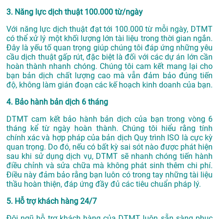
3. Năng lực dịch thuật 100.000 từ/ngày
Với năng lực dịch thuật đạt tới 100.000 từ mỗi ngày, DTMT
có thể xử lý một khối lượng lớn tài liệu trong thời gian ngắn.
Đây là yếu tố quan trọng giúp chúng tôi đáp ứng những yêu
cầu dịch thuật gấp rút, đặc biệt là đối với các dự án lớn cần
hoàn thành nhanh chóng. Chúng tôi cam kết mang lại cho
bạn bản dịch chất lượng cao mà vẫn đảm bảo đúng tiến
độ, không làm gián đoạn các kế hoạch kinh doanh của bạn.
4. Bảo hành bản dịch 6 tháng
DTMT cam kết bảo hành bản dịch của bạn trong vòng 6
tháng kể từ ngày hoàn thành. Chúng tôi hiểu rằng tính
chính xác và hợp pháp của bản dịch Quy trình ISO là cực kỳ
quan trọng. Do đó, nếu có bất kỳ sai sót nào được phát hiện
sau khi sử dụng dịch vụ, DTMT sẽ nhanh chóng tiến hành
điều chỉnh và sửa chữa mà không phát sinh thêm chi phí.
Điều này đảm bảo rằng bạn luôn có trong tay những tài liệu
thầu hoàn thiện, đáp ứng đầy đủ các tiêu chuẩn pháp lý.
5. Hỗ trợ khách hàng 24/7
Đội ngũ hỗ trợ khách hàng của DTMT luôn sẵn sàng phục