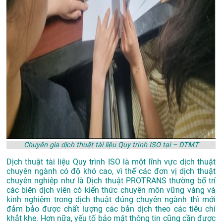
Chuyên gia dịch thuật tài liệu Quy trình ISO tại – DTMT
Dịch thuật tài liệu Quy trình ISO là một lĩnh vực dịch thuật
chuyên ngành có độ khó cao, vì thế các đơn vị dịch thuật
chuyên nghiệp như là
Dịch thuật PROTRANS
thường bố trí
các biên dịch viên có kiến thức chuyên môn vững vàng và
kinh nghiệm trong dịch thuật đúng chuyên ngành thì mới
đảm bảo được chất lượng các bản dịch theo các tiêu chí
khắt khe. Hơn nữa, yếu tố bảo mật thông tin cũng cần được