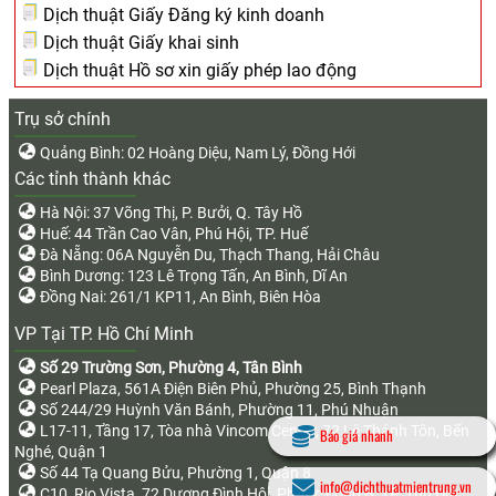
Dịch thuật Giấy Đăng ký kinh doanh
Dịch thuật Giấy khai sinh
Dịch thuật Hồ sơ xin giấy phép lao động
Trụ sở chính
Quảng Bình: 02 Hoàng Diệu, Nam Lý, Đồng Hới
Các tỉnh thành khác
Hà Nội: 37 Võng Thị, P. Bưởi, Q. Tây Hồ
Huế: 44 Trần Cao Vân, Phú Hội, TP. Huế
Đà Nẵng: 06A Nguyễn Du, Thạch Thang, Hải Châu
Bình Dương: 123 Lê Trọng Tấn, An Bình, Dĩ An
Đồng Nai: 261/1 KP11, An Bình, Biên Hòa
VP Tại TP. Hồ Chí Minh
Số 29 Trường Sơn, Phường 4, Tân Bình
Pearl Plaza, 561A Điện Biên Phủ, Phường 25, Bình Thạnh
Số 244/29 Huỳnh Văn Bánh, Phường 11, Phú Nhuận
L17-11, Tầng 17, Tòa nhà Vincom Center, 72 Lê Thánh Tôn, Bến
Báo giá nhanh
Nghé, Quận 1
Số 44 Tạ Quang Bửu, Phường 1, Quận 8
info@dichthuatmientrung.vn
C10, Rio Vista, 72 Dương Đình Hội, Phước Long B, TP. Thủ Đức