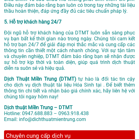
Điều này đảm bảo rằng bạn luôn có trong tay những tài liệu
thầu hoàn thiện, đáp ứng đầy đủ các tiêu chuẩn pháp lý.
5. Hỗ trợ khách hàng 24/7
Đội ngũ hỗ trợ khách hàng của DTMT luôn sẵn sàng phục
vụ bạn bất kể thời gian nào trong ngày. Chúng tôi cam kết
hỗ trợ bạn 24/7 để giải đáp mọi thắc mắc và cung cấp các
thông tin cần thiết một cách nhanh chóng. Với sự tận tâm
và chuyên nghiệp, DTMT đảm bảo rằng bạn sẽ nhận được
sự hỗ trợ kịp thời và toàn diện, giúp quá trình dịch thuật
diễn ra suôn sẻ và hiệu quả.
Dịch Thuật Miền Trung (DTMT)
tự hào là đối tác tin cậy
cho dịch vụ dịch thuật tài liệu Hóa Sinh tại . Để biết thêm
thông tin chi tiết và nhận báo giá chính xác, hãy liên hệ với
chúng tôi ngay hôm nay!
Dịch thuật Miền Trung – DTMT
Hotline: 0947.688.883 – 0963.918.438
Email: info@dichthuatmientrung.com
Chuyên cung cấp dịch vụ