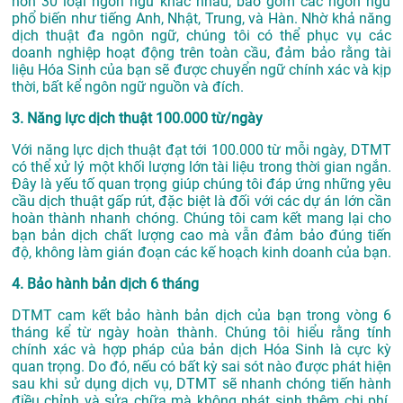
hơn 30 loại ngôn ngữ khác nhau, bao gồm các ngôn ngữ
phổ biến như tiếng Anh, Nhật, Trung, và Hàn. Nhờ khả năng
dịch thuật đa ngôn ngữ, chúng tôi có thể phục vụ các
doanh nghiệp hoạt động trên toàn cầu, đảm bảo rằng tài
liệu Hóa Sinh của bạn sẽ được chuyển ngữ chính xác và kịp
thời, bất kể ngôn ngữ nguồn và đích.
3. Năng lực dịch thuật 100.000 từ/ngày
Với năng lực dịch thuật đạt tới 100.000 từ mỗi ngày, DTMT
có thể xử lý một khối lượng lớn tài liệu trong thời gian ngắn.
Đây là yếu tố quan trọng giúp chúng tôi đáp ứng những yêu
cầu dịch thuật gấp rút, đặc biệt là đối với các dự án lớn cần
hoàn thành nhanh chóng. Chúng tôi cam kết mang lại cho
bạn bản dịch chất lượng cao mà vẫn đảm bảo đúng tiến
độ, không làm gián đoạn các kế hoạch kinh doanh của bạn.
4. Bảo hành bản dịch 6 tháng
DTMT cam kết bảo hành bản dịch của bạn trong vòng 6
tháng kể từ ngày hoàn thành. Chúng tôi hiểu rằng tính
chính xác và hợp pháp của bản dịch Hóa Sinh là cực kỳ
quan trọng. Do đó, nếu có bất kỳ sai sót nào được phát hiện
sau khi sử dụng dịch vụ, DTMT sẽ nhanh chóng tiến hành
điều chỉnh và sửa chữa mà không phát sinh thêm chi phí.