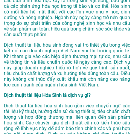
các quá trình hóa học xảy ra trong sinh vật sống, bao gồm
cả các phản ứng hóa học trong tế bào và cơ thể. Hóa sinh
có mối liên hệ mật thiết với các lĩnh vực như y học, dinh
dưỡng và nông nghiệp. Ngành này ngày càng trở nên quan
trọng do sự phát triển của công nghệ sinh học và nhu cầu
về sản phẩm an toàn, hiệu quả trong chăm sóc sức khỏe và
sản xuất thực phẩm.
Dịch thuật tài liệu hóa sinh đóng vai trò thiết yếu trong việc
kết nối các doanh nghiệp Việt Nam với thị trường quốc tế.
Khi tham gia vào các hiệp định thương mại tự do, nhu cầu
về thông tin và tiêu chuẩn quốc tế ngày càng cao. Dịch vụ
này giúp doanh nghiệp hiểu rõ hơn về quy trình sản xuất,
tiêu chuẩn chất lượng và xu hướng tiêu dùng toàn cầu. Điều
này không chỉ thúc đẩy xuất khẩu mà còn nâng cao năng
lực cạnh tranh của ngành hóa sinh Việt Nam.
Dịch thuật tài liệu Hóa Sinh là dịch vụ gì?
Dịch thuật tài liệu hóa sinh bao gồm việc chuyển ngữ các
tài liệu kỹ thuật, hướng dẫn sử dụng thiết bị, tiêu chuẩn chất
lượng và hợp đồng thương mại liên quan đến sản phẩm
hóa sinh. Các chuyên gia dịch thuật cần có kiến thức sâu
rộng về lĩnh vực này để đảm bảo tính chính xác và phù hợp