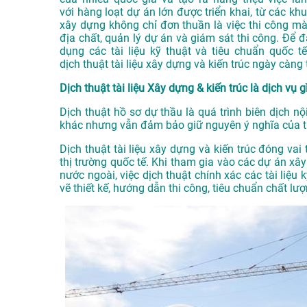
với
hàng loạt dự
án lớn được triể
n khai, từ các
khu 
xây dựng khôn
g chỉ đơn thu
ần là việc thi
công mà
địa
chất, quản lý
dự án và giám sát
thi công. Để 
dụng các tài
liệu kỹ thuậ
t và tiêu chuẩ
n quốc tế
dịch
thuật tài liệu
xây dựng và kiến
trúc ngày càng
Dịch thuật tài liệu Xây dựng & kiến trúc là dịch vụ g
Dịch thuật hồ sơ dự thầu là quá trình biên dịch nộ
khác nhưng vẫn đảm bảo giữ nguyên ý nghĩa của tà
Dịch thuật tài liệu xây dựng và kiến trúc đóng vai
thị trường quốc tế. Khi tham gia vào các dự án xây
nước ngoài, việc dịch thuật chính xác các tài liệu
vẽ thiết kế, hướng dẫn thi công, tiêu chuẩn chất l