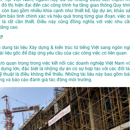
đô thị hiện
đại đến các công
trình hạ tầng
giao thông.
Quy trìn
 còn bao
gồm nhiều kh
ía cạnh như thiế
t kế, lập dự án
, khảo s
đảm
bảo tính chín
h xác và hiệu
quả trong từng
giai đoạn, việc
s
 là rất
cần thiết. Điều
này cũng đồng
nghĩa với việc
nhu cầ
tăng cao.
ì?
i dung tài liệu Xây dựng & kiến trúc từ tiếng Việt sang ngôn ng
i liệu gốc để đáp ứng yêu cầu của các công việc có liên quan.
 trò quan trọng trong việc kết nối các doanh nghiệp Việt Nam vớ
 dựng lớn, đặc biệt là những dự án có sự hợp tác với các đối tá
 kỹ thuật là điều không thể thiếu. Những tài liệu này bao gồm bả
ượng và báo cáo đánh giá tác động môi trường.