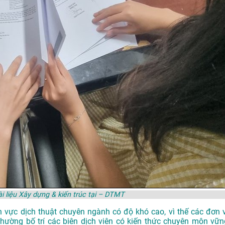
ài liệu Xây dựng & kiến trúc tại – DTMT
ĩnh vực dịch thuật chuyên ngành có độ khó cao, vì thế các đơn v
thường bố trí các biên dịch viên có kiến thức chuyên môn vữn