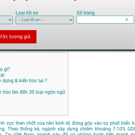
Loại hồ sơ
Số trang
Ước lượng giá
ụ gì?
tại
 dựng & kiến trúc tại ?
ến trúc lên đến 30 loại ngôn ngữ
ĩnh vực then
chốt của nền
kinh tế, đóng
góp vào sự phát
triển h
ng
. Theo thống kê
, ngành xây dựng
chiếm khoảng
7-10% GD
m
. Tại Việt Nam
, ngành này đã
có những bước
tiến mạnh m