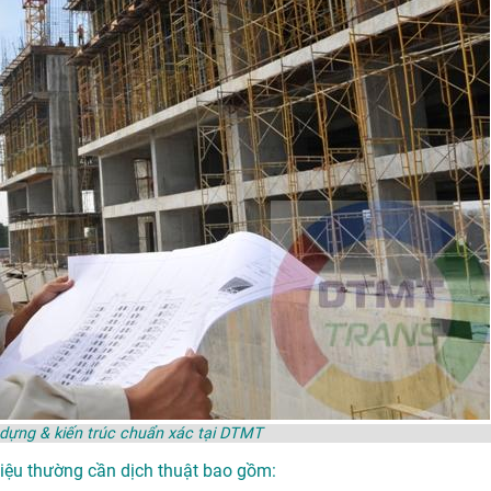
y dựng & kiến trúc chuẩn xác tại DTMT
 liệu thường cần dịch thuật bao gồm: