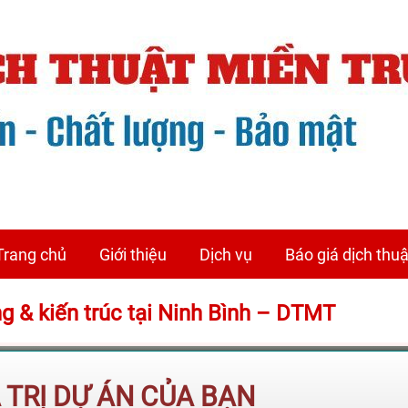
Trang chủ
Giới thiệu
Dịch vụ
Báo giá dịch thuậ
ng & kiến trúc tại Ninh Bình – DTMT
Á TRỊ DỰ ÁN CỦA BẠN