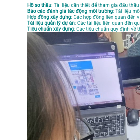
Hồ sơ thầu
: Tài liệu cần thiết để tham gia đấu thầ
Báo cáo đánh giá tác động môi trường
: Tài liệu 
Hợp đồng xây dựng
: Các hợp đồng liên quan đến v
Tài liệu quản lý dự án
: Các tài liệu liên quan đến q
Tiêu chuẩn xây dựng
: Các tiêu chuẩn quy định về t