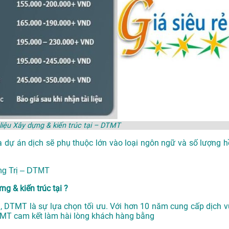
 liệu Xây dựng & kiến trúc tại – DTMT
a dự án dịch sẽ phụ thuộc lớn vào loại ngôn ngữ và số lượng h
ảng Trị – DTMT
g & kiến trúc tại ?
ại , DTMT là sự lựa chọn tối ưu. Với hơn 10 năm cung cấp dịch v
TMT cam kết làm hài lòng khách hàng bằng