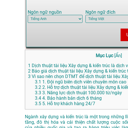
Ngôn ngữ nguồn
Ngôn ngữ đích
Mục Lục
[
Ẩn
]
1
Dịch thuật tài liệu Xây dựng & kiến trúc là dịch v
2
Báo giá dịch thuật tài liệu Xây dựng & kiến trúc 
3
Vì sao nên chọn DTMT để dịch thuật tài liệu Xây
3.1
1. Đội ngũ biên dịch viên chuyên môn cao
3.2
2. Hỗ trợ dịch thuật tài liệu Xây dựng & ki
3.3
3. Năng lực dịch thuật 100.000 từ/ngày
3.4
4. Bảo hành bản dịch 6 tháng
3.5
5. Hỗ trợ khách hàng 24/7
Ngành xây dựng
và kiến trúc là
một trong nhữn
g l
tầng
, đô thị hóa và
cải thiện chất
lượng cuộc số
của
nhiều quốc gia
và tạo ra hàng
triệu việc là