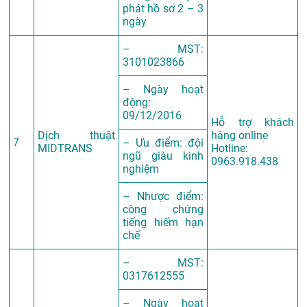
phát hồ sơ 2 – 3
ngày
– MST:
3101023866
– Ngày hoạt
động:
09/12/2016
Hỗ trợ khách
Dịch thuật
hàng online
7
– Ưu điểm: đội
MIDTRANS
Hotline:
ngũ giàu kinh
0963.918.438
nghiệm
– Nhược điểm:
công chứng
tiếng hiếm hạn
chế
– MST:
0317612555
– Ngày hoạt