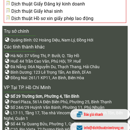
Dịch thuật Giấy Đăng ký kinh doanh
Dịch thuật Giấy khai sinh
Dịch thuật Hồ sơ xin giấy phép lao động
Trụ sở chính
Quảng Bình: 02 Hoàng Diệu, Nam Lý, Đồng Hới
Các tỉnh thành khác
Hà Nội: 37 Võng Thị, P. Bưởi, Q. Tây Hồ
Huế: 44 Trần Cao Vân, Phú Hội, TP. Huế
Đà Nẵng: 06A Nguyễn Du, Thạch Thang, Hải Châu
Bình Dương: 123 Lê Trọng Tấn, An Bình, Dĩ An
Đồng Nai: 261/1 KP11, An Bình, Biên Hòa
VP Tại TP. Hồ Chí Minh
Số 29 Trường Sơn, Phường 4, Tân Bình
Pearl Plaza, 561A Điện Biên Phủ, Phường 25, Bình Thạnh
Số 244/29 Huỳnh Văn Bánh, Phường 11, Phú Nhuận
L17-11, Tầng 17, Tòa nhà Vincom Center, 72 Lê Thánh Tôn, Bến
Báo giá nhanh
Nghé, Quận 1
Số 44 Tạ Quang Bửu, Phường 1, Quận 8
info@dichthuatmientrung.vn
C10, Rio Vista, 72 Dương Đình Hội, Phước Long B, TP. Thủ Đức