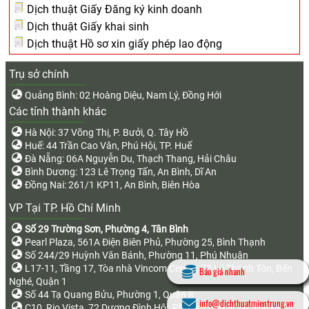
Dịch thuật Giấy Đăng ký kinh doanh
Dịch thuật Giấy khai sinh
Dịch thuật Hồ sơ xin giấy phép lao động
Trụ sở chính
Quảng Bình: 02 Hoàng Diệu, Nam Lý, Đồng Hới
Các tỉnh thành khác
Hà Nội: 37 Võng Thị, P. Bưởi, Q. Tây Hồ
Huế: 44 Trần Cao Vân, Phú Hội, TP. Huế
Đà Nẵng: 06A Nguyễn Du, Thạch Thang, Hải Châu
Bình Dương: 123 Lê Trọng Tấn, An Bình, Dĩ An
Đồng Nai: 261/1 KP11, An Bình, Biên Hòa
VP Tại TP. Hồ Chí Minh
Số 29 Trường Sơn, Phường 4, Tân Bình
Pearl Plaza, 561A Điện Biên Phủ, Phường 25, Bình Thạnh
Số 244/29 Huỳnh Văn Bánh, Phường 11, Phú Nhuận
L17-11, Tầng 17, Tòa nhà Vincom Center, 72 Lê Thánh Tôn, Bến
Báo giá nhanh
Nghé, Quận 1
Số 44 Tạ Quang Bửu, Phường 1, Quận 8
info@dichthuatmientrung.vn
C10, Rio Vista, 72 Dương Đình Hội, Phước Long B, TP. Thủ Đức