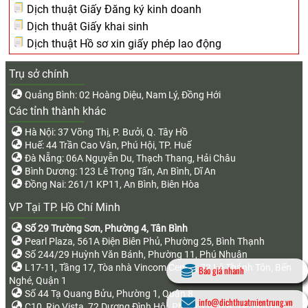
Dịch thuật Giấy Đăng ký kinh doanh
Dịch thuật Giấy khai sinh
Dịch thuật Hồ sơ xin giấy phép lao động
Trụ sở chính
Quảng Bình: 02 Hoàng Diệu, Nam Lý, Đồng Hới
Các tỉnh thành khác
Hà Nội: 37 Võng Thị, P. Bưởi, Q. Tây Hồ
Huế: 44 Trần Cao Vân, Phú Hội, TP. Huế
Đà Nẵng: 06A Nguyễn Du, Thạch Thang, Hải Châu
Bình Dương: 123 Lê Trọng Tấn, An Bình, Dĩ An
Đồng Nai: 261/1 KP11, An Bình, Biên Hòa
VP Tại TP. Hồ Chí Minh
Số 29 Trường Sơn, Phường 4, Tân Bình
Pearl Plaza, 561A Điện Biên Phủ, Phường 25, Bình Thạnh
Số 244/29 Huỳnh Văn Bánh, Phường 11, Phú Nhuận
L17-11, Tầng 17, Tòa nhà Vincom Center, 72 Lê Thánh Tôn, Bến
Báo giá nhanh
Nghé, Quận 1
Số 44 Tạ Quang Bửu, Phường 1, Quận 8
info@dichthuatmientrung.vn
C10, Rio Vista, 72 Dương Đình Hội, Phước Long B, TP. Thủ Đức