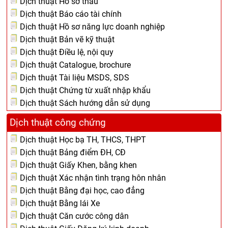
Dịch thuật Hồ sơ thầu
Dịch thuật Báo cáo tài chính
Dịch thuật Hồ sơ năng lực doanh nghiệp
Dịch thuật Bản vẽ kỹ thuật
Dịch thuật Điều lệ, nội quy
Dịch thuật Catalogue, brochure
Dịch thuật Tài liệu MSDS, SDS
Dịch thuật Chứng từ xuất nhập khẩu
Dịch thuật Sách hướng dẫn sử dụng
Dịch thuật công chứng
Dịch thuật Học bạ TH, THCS, THPT
Dịch thuật Bảng điểm ĐH, CĐ
Dịch thuật Giấy Khen, bằng khen
Dịch thuật Xác nhận tình trạng hôn nhân
Dịch thuật Bằng đại học, cao đẳng
Dịch thuật Bằng lái Xe
Dịch thuật Căn cước công dân