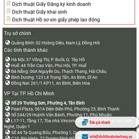
Dịch thuật Giấy Đăng ký kinh doanh
Dịch thuật Giấy khai sinh
Dịch thuật Hồ sơ xin giấy phép lao động
Trụ sở chính
Quảng Bình: 02 Hoàng Diệu, Nam Lý, Đồng Hới
Các tỉnh thành khác
Hà Nội: 37 Võng Thị, P. Bưởi, Q. Tây Hồ
Huế: 44 Trần Cao Vân, Phú Hội, TP. Huế
Đà Nẵng: 06A Nguyễn Du, Thạch Thang, Hải Châu
Bình Dương: 123 Lê Trọng Tấn, An Bình, Dĩ An
Đồng Nai: 261/1 KP11, An Bình, Biên Hòa
VP Tại TP. Hồ Chí Minh
Số 29 Trường Sơn, Phường 4, Tân Bình
Pearl Plaza, 561A Điện Biên Phủ, Phường 25, Bình Thạnh
Số 244/29 Huỳnh Văn Bánh, Phường 11, Phú Nhuận
L17-11, Tầng 17, Tòa nhà Vincom Center, 72 Lê Thánh Tôn, Bến
Báo giá nhanh
Nghé, Quận 1
Số 44 Tạ Quang Bửu, Phường 1, Quận 8
info@dichthuatmientrung.vn
C10, Rio Vista, 72 Dương Đình Hội, Phước Long B, TP. Thủ Đức