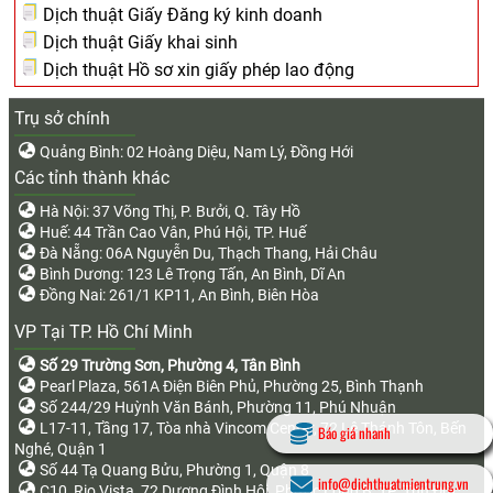
Dịch thuật Giấy Đăng ký kinh doanh
Dịch thuật Giấy khai sinh
Dịch thuật Hồ sơ xin giấy phép lao động
Trụ sở chính
Quảng Bình: 02 Hoàng Diệu, Nam Lý, Đồng Hới
Các tỉnh thành khác
Hà Nội: 37 Võng Thị, P. Bưởi, Q. Tây Hồ
Huế: 44 Trần Cao Vân, Phú Hội, TP. Huế
Đà Nẵng: 06A Nguyễn Du, Thạch Thang, Hải Châu
Bình Dương: 123 Lê Trọng Tấn, An Bình, Dĩ An
Đồng Nai: 261/1 KP11, An Bình, Biên Hòa
VP Tại TP. Hồ Chí Minh
Số 29 Trường Sơn, Phường 4, Tân Bình
Pearl Plaza, 561A Điện Biên Phủ, Phường 25, Bình Thạnh
Số 244/29 Huỳnh Văn Bánh, Phường 11, Phú Nhuận
L17-11, Tầng 17, Tòa nhà Vincom Center, 72 Lê Thánh Tôn, Bến
Báo giá nhanh
Nghé, Quận 1
Số 44 Tạ Quang Bửu, Phường 1, Quận 8
info@dichthuatmientrung.vn
C10, Rio Vista, 72 Dương Đình Hội, Phước Long B, TP. Thủ Đức