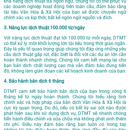
khả năng dịch thuật đa ngôn ngữ, chúng tôi có thể phục vụ
các doanh nghiệp hoạt động trên toàn cầu, đảm bảo rằng
tài liệu Văn Hóa & Xã Hội của bạn sẽ được chuyển ngữ
chính xác và kịp thời, bất kể ngôn ngữ nguồn và đích.
3. Năng lực dịch thuật 100.000 từ/ngày
Với năng lực dịch thuật đạt tới 100.000 từ mỗi ngày, DTMT
có thể xử lý một khối lượng lớn tài liệu trong thời gian ngắn.
Đây là yếu tố quan trọng giúp chúng tôi đáp ứng những yêu
cầu dịch thuật gấp rút, đặc biệt là đối với các dự án lớn cần
hoàn thành nhanh chóng. Chúng tôi cam kết mang lại cho
bạn bản dịch chất lượng cao mà vẫn đảm bảo đúng tiến
độ, không làm gián đoạn các kế hoạch kinh doanh của bạn.
4. Bảo hành bản dịch 6 tháng
DTMT cam kết bảo hành bản dịch của bạn trong vòng 6
tháng kể từ ngày hoàn thành. Chúng tôi hiểu rằng tính
chính xác và hợp pháp của bản dịch Văn Hóa & Xã Hội là
cực kỳ quan trọng. Do đó, nếu có bất kỳ sai sót nào được
phát hiện sau khi sử dụng dịch vụ, DTMT sẽ nhanh chóng
tiến hành điều chỉnh và sửa chữa mà không phát sinh thêm
chi phí. Điều này đảm bảo rằng bạn luôn có trong tay
những tài liệu thầu hoàn thiện, đáp ứng đầy đủ các tiêu