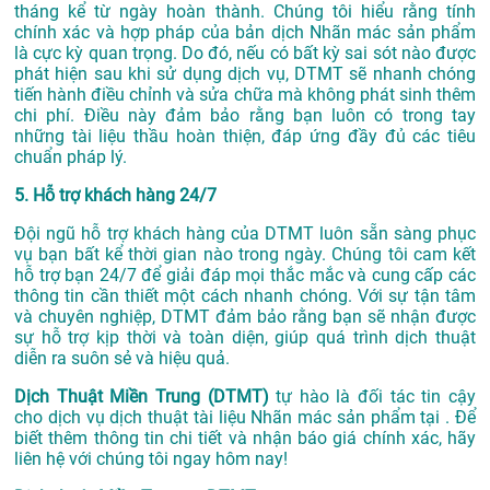
tháng kể từ ngày hoàn thành. Chúng tôi hiểu rằng tính
chính xác và hợp pháp của bản dịch Nhãn mác sản phẩm
là cực kỳ quan trọng. Do đó, nếu có bất kỳ sai sót nào được
phát hiện sau khi sử dụng dịch vụ, DTMT sẽ nhanh chóng
tiến hành điều chỉnh và sửa chữa mà không phát sinh thêm
chi phí. Điều này đảm bảo rằng bạn luôn có trong tay
những tài liệu thầu hoàn thiện, đáp ứng đầy đủ các tiêu
chuẩn pháp lý.
5. Hỗ trợ khách hàng 24/7
Đội ngũ hỗ trợ khách hàng của DTMT luôn sẵn sàng phục
vụ bạn bất kể thời gian nào trong ngày. Chúng tôi cam kết
hỗ trợ bạn 24/7 để giải đáp mọi thắc mắc và cung cấp các
thông tin cần thiết một cách nhanh chóng. Với sự tận tâm
và chuyên nghiệp, DTMT đảm bảo rằng bạn sẽ nhận được
sự hỗ trợ kịp thời và toàn diện, giúp quá trình dịch thuật
diễn ra suôn sẻ và hiệu quả.
Dịch Thuật Miền Trung (DTMT)
tự hào là đối tác tin cậy
cho dịch vụ dịch thuật tài liệu Nhãn mác sản phẩm tại . Để
biết thêm thông tin chi tiết và nhận báo giá chính xác, hãy
liên hệ với chúng tôi ngay hôm nay!