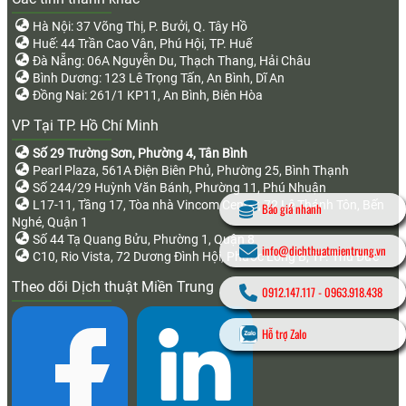
Hà Nội: 37 Võng Thị, P. Bưởi, Q. Tây Hồ
Huế: 44 Trần Cao Vân, Phú Hội, TP. Huế
Đà Nẵng: 06A Nguyễn Du, Thạch Thang, Hải Châu
Bình Dương: 123 Lê Trọng Tấn, An Bình, Dĩ An
Đồng Nai: 261/1 KP11, An Bình, Biên Hòa
VP Tại TP. Hồ Chí Minh
Số 29 Trường Sơn, Phường 4, Tân Bình
Pearl Plaza, 561A Điện Biên Phủ, Phường 25, Bình Thạnh
Số 244/29 Huỳnh Văn Bánh, Phường 11, Phú Nhuận
L17-11, Tầng 17, Tòa nhà Vincom Center, 72 Lê Thánh Tôn, Bến
Báo giá nhanh
Nghé, Quận 1
Số 44 Tạ Quang Bửu, Phường 1, Quận 8
info@dichthuatmientrung.vn
C10, Rio Vista, 72 Dương Đình Hội, Phước Long B, TP. Thủ Đức
Theo dõi Dịch thuật Miền Trung
0912.147.117
-
0963.918.438
Hỗ trợ Zalo