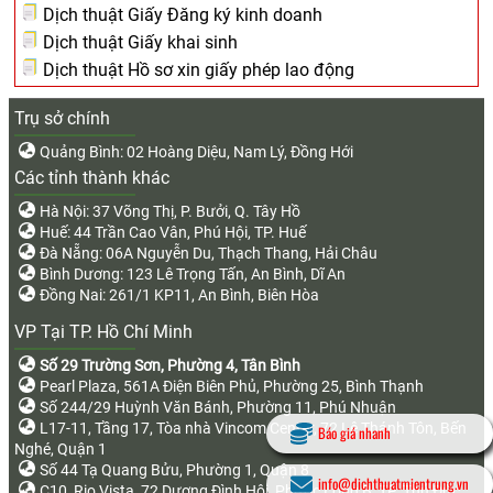
Dịch thuật Giấy Đăng ký kinh doanh
Dịch thuật Giấy khai sinh
Dịch thuật Hồ sơ xin giấy phép lao động
Trụ sở chính
Quảng Bình: 02 Hoàng Diệu, Nam Lý, Đồng Hới
Các tỉnh thành khác
Hà Nội: 37 Võng Thị, P. Bưởi, Q. Tây Hồ
Huế: 44 Trần Cao Vân, Phú Hội, TP. Huế
Đà Nẵng: 06A Nguyễn Du, Thạch Thang, Hải Châu
Bình Dương: 123 Lê Trọng Tấn, An Bình, Dĩ An
Đồng Nai: 261/1 KP11, An Bình, Biên Hòa
VP Tại TP. Hồ Chí Minh
Số 29 Trường Sơn, Phường 4, Tân Bình
Pearl Plaza, 561A Điện Biên Phủ, Phường 25, Bình Thạnh
Số 244/29 Huỳnh Văn Bánh, Phường 11, Phú Nhuận
L17-11, Tầng 17, Tòa nhà Vincom Center, 72 Lê Thánh Tôn, Bến
Báo giá nhanh
Nghé, Quận 1
Số 44 Tạ Quang Bửu, Phường 1, Quận 8
info@dichthuatmientrung.vn
C10, Rio Vista, 72 Dương Đình Hội, Phước Long B, TP. Thủ Đức