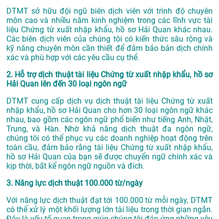
DTMT sở hữu đội ngũ biên dịch viên với trình độ chuyên
môn cao và nhiều năm kinh nghiệm trong các lĩnh vực tài
liệu Chứng từ xuất nhập khẩu, hồ sơ Hải Quan khác nhau.
Các biên dịch viên của chúng tôi có kiến thức sâu rộng và
kỹ năng chuyên môn cần thiết để đảm bảo bản dịch chính
xác và phù hợp với các yêu cầu cụ thể.
2. Hỗ trợ dịch thuật tài liệu Chứng từ xuất nhập khẩu, hồ sơ
Hải Quan lên đến 30 loại ngôn ngữ
DTMT cung cấp dịch vụ dịch thuật tài liệu Chứng từ xuất
nhập khẩu, hồ sơ Hải Quan cho hơn 30 loại ngôn ngữ khác
nhau, bao gồm các ngôn ngữ phổ biến như tiếng Anh, Nhật,
Trung, và Hàn. Nhờ khả năng dịch thuật đa ngôn ngữ,
chúng tôi có thể phục vụ các doanh nghiệp hoạt động trên
toàn cầu, đảm bảo rằng tài liệu Chứng từ xuất nhập khẩu,
hồ sơ Hải Quan của bạn sẽ được chuyển ngữ chính xác và
kịp thời, bất kể ngôn ngữ nguồn và đích.
3. Năng lực dịch thuật 100.000 từ/ngày
Với năng lực dịch thuật đạt tới 100.000 từ mỗi ngày, DTMT
có thể xử lý một khối lượng lớn tài liệu trong thời gian ngắn.
Đây là yếu tố quan trọng giúp chúng tôi đáp ứng những yêu