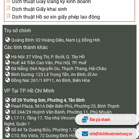
Dịch thuật Giấy Đăng ký kinh doanh
Dịch thuật Giấy khai sinh
Dịch thuật Hồ sơ xin giấy phép lao động
Trụ sở chính
Quảng Bình: 02 Hoàng Diệu, Nam Lý, Đồng Hới
Các tỉnh thành khác
Hà Nội: 37 Võng Thị, P. Bưởi, Q. Tây Hồ
Huế: 44 Trần Cao Vân, Phú Hội, TP. Huế
Đà Nẵng: 06A Nguyễn Du, Thạch Thang, Hải Châu
Bình Dương: 123 Lê Trọng Tấn, An Bình, Dĩ An
Đồng Nai: 261/1 KP11, An Bình, Biên Hòa
VP Tại TP. Hồ Chí Minh
Số 29 Trường Sơn, Phường 4, Tân Bình
Pearl Plaza, 561A Điện Biên Phủ, Phường 25, Bình Thạnh
Số 244/29 Huỳnh Văn Bánh, Phường 11, Phú Nhuận
L17-11, Tầng 17, Tòa nhà Vincom Center, 72 Lê Thánh Tôn, Bến
Báo giá nhanh
Nghé, Quận 1
Số 44 Tạ Quang Bửu, Phường 1, Quận 8
info@dichthuatmientrung.vn
C10, Rio Vista, 72 Dương Đình Hội, Phước Long B, TP. Thủ Đức