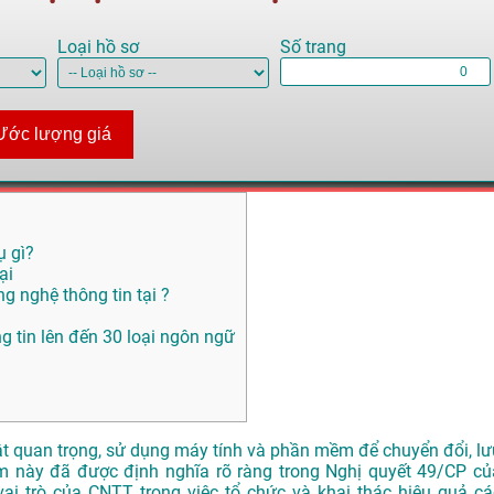
Loại hồ sơ
Số trang
Ước lượng giá
ụ gì?
ại
g nghệ thông tin tại ?
ng tin lên đến 30 loại ngôn ngữ
ật quan trọng, sử dụng máy tính và phần mềm để chuyển đổi, lư
niệm này đã được định nghĩa rõ ràng trong Nghị quyết 49/CP củ
 trò của CNTT trong việc tổ chức và khai thác hiệu quả cá