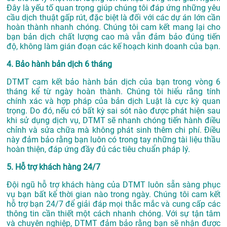
Đây là yếu tố quan trọng giúp chúng tôi đáp ứng những yêu
cầu dịch thuật gấp rút, đặc biệt là đối với các dự án lớn cần
hoàn thành nhanh chóng. Chúng tôi cam kết mang lại cho
bạn bản dịch chất lượng cao mà vẫn đảm bảo đúng tiến
độ, không làm gián đoạn các kế hoạch kinh doanh của bạn.
4. Bảo hành bản dịch 6 tháng
DTMT cam kết bảo hành bản dịch của bạn trong vòng 6
tháng kể từ ngày hoàn thành. Chúng tôi hiểu rằng tính
chính xác và hợp pháp của bản dịch Luật là cực kỳ quan
trọng. Do đó, nếu có bất kỳ sai sót nào được phát hiện sau
khi sử dụng dịch vụ, DTMT sẽ nhanh chóng tiến hành điều
chỉnh và sửa chữa mà không phát sinh thêm chi phí. Điều
này đảm bảo rằng bạn luôn có trong tay những tài liệu thầu
hoàn thiện, đáp ứng đầy đủ các tiêu chuẩn pháp lý.
5. Hỗ trợ khách hàng 24/7
Đội ngũ hỗ trợ khách hàng của DTMT luôn sẵn sàng phục
vụ bạn bất kể thời gian nào trong ngày. Chúng tôi cam kết
hỗ trợ bạn 24/7 để giải đáp mọi thắc mắc và cung cấp các
thông tin cần thiết một cách nhanh chóng. Với sự tận tâm
và chuyên nghiệp, DTMT đảm bảo rằng bạn sẽ nhận được