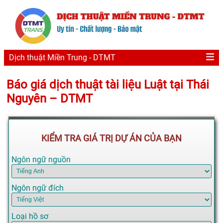
Dịch thuật Miền Trung - DTMT
Báo giá dịch thuật tài liệu Luật tại Thái
Nguyên – DTMT
KIỂM TRA GIÁ TRỊ DỰ ÁN CỦA BẠN
Ngôn ngữ nguồn
Ngôn ngữ đích
Loại hồ sơ