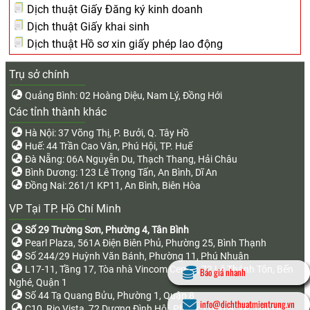
Dịch thuật Giấy Đăng ký kinh doanh
Dịch thuật Giấy khai sinh
Dịch thuật Hồ sơ xin giấy phép lao động
Trụ sở chính
Quảng Bình: 02 Hoàng Diệu, Nam Lý, Đồng Hới
Các tỉnh thành khác
Hà Nội: 37 Võng Thị, P. Bưởi, Q. Tây Hồ
Huế: 44 Trần Cao Vân, Phú Hội, TP. Huế
Đà Nẵng: 06A Nguyễn Du, Thạch Thang, Hải Châu
Bình Dương: 123 Lê Trọng Tấn, An Bình, Dĩ An
Đồng Nai: 261/1 KP11, An Bình, Biên Hòa
VP Tại TP. Hồ Chí Minh
Số 29 Trường Sơn, Phường 4, Tân Bình
Pearl Plaza, 561A Điện Biên Phủ, Phường 25, Bình Thạnh
Số 244/29 Huỳnh Văn Bánh, Phường 11, Phú Nhuận
L17-11, Tầng 17, Tòa nhà Vincom Center, 72 Lê Thánh Tôn, Bến
Báo giá nhanh
Nghé, Quận 1
Số 44 Tạ Quang Bửu, Phường 1, Quận 8
info@dichthuatmientrung.vn
C10, Rio Vista, 72 Dương Đình Hội, Phước Long B, TP. Thủ Đức