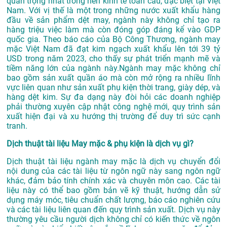
quan trọng nhất trong nền kinh tế toàn cầu, đặc biệt tại Việt
Nam. Với vị thế là một trong những nước xuất khẩu hàng
đầu về sản phẩm dệt may, ngành này không chỉ tạo ra
hàng triệu việc làm mà còn đóng góp đáng kể vào GDP
quốc gia. Theo báo cáo của Bộ Công Thương, ngành may
mặc Việt Nam đã đạt kim ngạch xuất khẩu lên tới 39 tỷ
USD trong năm 2023, cho thấy sự phát triển mạnh mẽ và
tiềm năng lớn của ngành này.Ngành may mặc không chỉ
bao gồm sản xuất quần áo mà còn mở rộng ra nhiều lĩnh
vực liên quan như sản xuất phụ kiện thời trang, giày dép, và
hàng dệt kim. Sự đa dạng này đòi hỏi các doanh nghiệp
phải thường xuyên cập nhật công nghệ mới, quy trình sản
xuất hiện đại và xu hướng thị trường để duy trì sức cạnh
tranh.
Dịch thuật tài liệu May mặc & phụ kiện là dịch vụ gì?
Dịch thuật tài liệu ngành may mặc là dịch vụ chuyển đổi
nội dung của các tài liệu từ ngôn ngữ này sang ngôn ngữ
khác, đảm bảo tính chính xác và chuyên môn cao. Các tài
liệu này có thể bao gồm bản vẽ kỹ thuật, hướng dẫn sử
dụng máy móc, tiêu chuẩn chất lượng, báo cáo nghiên cứu
và các tài liệu liên quan đến quy trình sản xuất. Dịch vụ này
thường yêu cầu người dịch không chỉ có kiến thức về ngôn