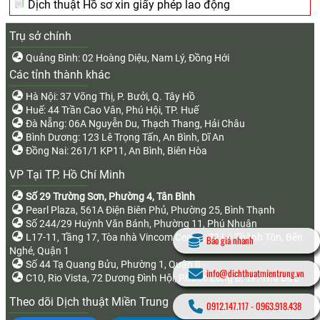
Dịch thuật Hồ sơ xin giấy phép lao động
Trụ sở chính
Quảng Bình: 02 Hoàng Diệu, Nam Lý, Đồng Hới
Các tỉnh thành khác
Hà Nội: 37 Võng Thị, P. Bưởi, Q. Tây Hồ
Huế: 44 Trần Cao Vân, Phú Hội, TP. Huế
Đà Nẵng: 06A Nguyễn Du, Thạch Thang, Hải Châu
Bình Dương: 123 Lê Trọng Tấn, An Bình, Dĩ An
Đồng Nai: 261/1 KP11, An Bình, Biên Hòa
VP Tại TP. Hồ Chí Minh
Số 29 Trường Sơn, Phường 4, Tân Bình
Pearl Plaza, 561A Điện Biên Phủ, Phường 25, Bình Thạnh
Số 244/29 Huỳnh Văn Bánh, Phường 11, Phú Nhuận
L17-11, Tầng 17, Tòa nhà Vincom Center, 72 Lê Thánh Tôn, Bến
Báo giá nhanh
Nghé, Quận 1
Số 44 Tạ Quang Bửu, Phường 1, Quận 8
info@dichthuatmientrung.vn
C10, Rio Vista, 72 Dương Đình Hội, Phước Long B, TP. Thủ Đức
Theo dõi Dịch thuật Miền Trung
0912.147.117
-
0963.918.438